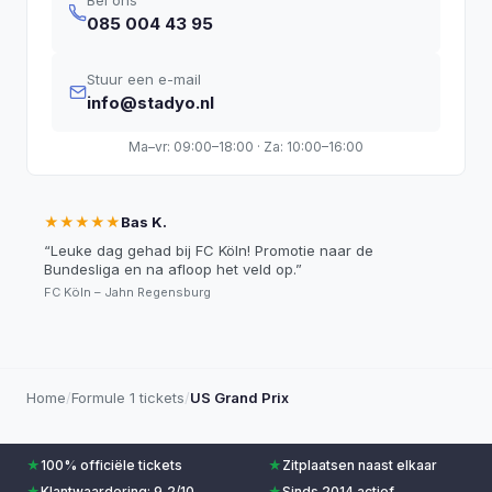
Bel ons
085 004 43 95
Stuur een e-mail
info@stadyo.nl
Ma–vr: 09:00–18:00 · Za: 10:00–16:00
★★★★★
Bas K.
“
Leuke dag gehad bij FC Köln! Promotie naar de
Bundesliga en na afloop het veld op.
”
FC Köln – Jahn Regensburg
Home
/
Formule 1 tickets
/
US Grand Prix
★
100% officiële tickets
★
Zitplaatsen naast elkaar
★
Klantwaardering: 9,2/10
★
Sinds 2014 actief