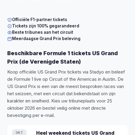
Prix 2026 vindt plaats op Circuit of the Americas in de
Verenigde Staten. Bestel 100% officiële tickets
, vanaf
€ 639 per persoon
.
Officiële F1-partner tickets
Tickets zijn 100% gegarandeerd
Beste tribunes aan het circuit
Meerdaagse Grand Prix beleving
Beschikbare Formule 1 tickets US Grand
Prix (de Verenigde Staten)
Koop officiële US Grand Prix tickets via Stadyo en beleef
de Formule 1 live op Circuit of the Americas in Austin. De
US Grand Prix is een van de meest besproken races van
het seizoen, met een circuit dat bekendstaat om zijn
karakter en snelheid. Kies uw tribuneplaats voor 25
oktober 2026 en bestel veilig online met directe
bevestiging per e-mail.
Heel weekend
tickets
US Grand
OKT