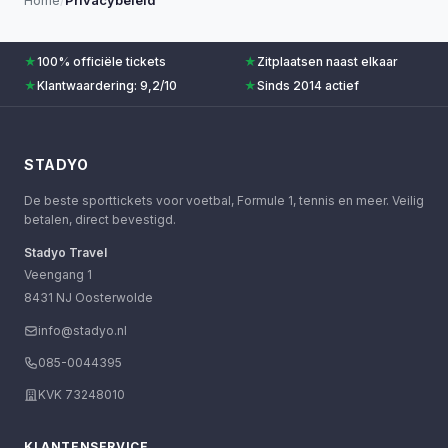
Home
/
Privacybeleid
★
100% officiële tickets
★
Zitplaatsen naast elkaar
★
Klantwaardering: 9,2/10
★
Sinds 2014 actief
STADYO
De beste sporttickets voor voetbal, Formule 1, tennis en meer. Veilig
betalen, direct bevestigd.
Stadyo Travel
Veengang 1
8431 NJ Oosterwolde
info@stadyo.nl
085-0044395
KVK 73248010
KLANTENSERVICE