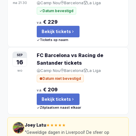
Camp Nou
Barcelona
La Liga
ma
21:30
Datum bevestigd
€ 229
v.a.
Bekijk tickets
Tickets op naam
FC Barcelona vs Racing de
SEP
16
Santander
tickets
Camp Nou
Barcelona
La Liga
wo
Datum niet bevestigd
€ 209
v.a.
Bekijk tickets
Zitplaatsen naast elkaar
Joey Latu
★★★★★
"
Geweldige dagen in Liverpool! De sfeer op