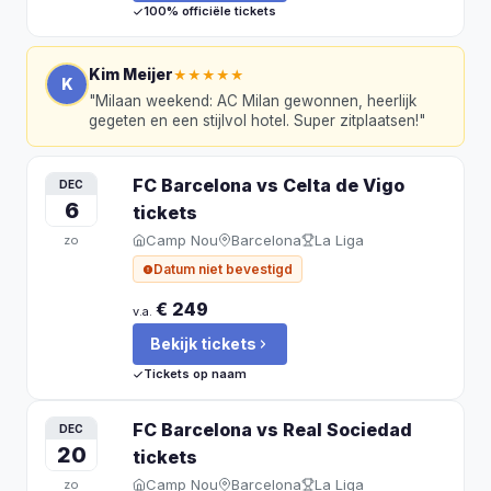
100% officiële tickets
Kim Meijer
★★★★★
K
"
Milaan weekend: AC Milan gewonnen, heerlijk
gegeten en een stijlvol hotel. Super zitplaatsen!
"
FC Barcelona vs Celta de Vigo
DEC
6
tickets
Camp Nou
Barcelona
La Liga
zo
Datum niet bevestigd
€ 249
v.a.
Bekijk tickets
Tickets op naam
FC Barcelona vs Real Sociedad
DEC
20
tickets
Camp Nou
Barcelona
La Liga
zo