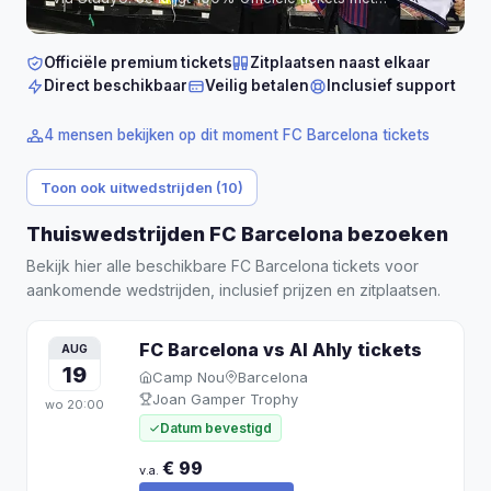
gegarandeerde zitplaatsen naast elkaar in Estadi
Olímpic Lluís Companys (Barcelona).
Tickets vanaf
€ 99 per persoon.
Officiële premium tickets
Zitplaatsen naast elkaar
Direct beschikbaar
Veilig betalen
Inclusief support
4 mensen bekijken op dit moment FC Barcelona tickets
Toon ook uitwedstrijden (10)
Thuiswedstrijden FC Barcelona bezoeken
Bekijk hier alle beschikbare FC Barcelona tickets voor
aankomende wedstrijden, inclusief prijzen en zitplaatsen.
FC Barcelona vs Al Ahly
tickets
AUG
19
Camp Nou
Barcelona
Joan Gamper Trophy
wo
20:00
Datum bevestigd
€ 99
v.a.