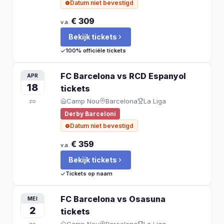
Datum niet bevestigd
€ 309
v.a.
Bekijk tickets
100% officiële tickets
FC Barcelona vs RCD Espanyol
APR
18
tickets
Camp Nou
Barcelona
La Liga
zo
Derby Barceloní
Datum niet bevestigd
€ 359
v.a.
Bekijk tickets
Tickets op naam
FC Barcelona vs Osasuna
MEI
2
tickets