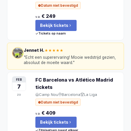
Datum niet bevestigd
€ 249
v.a.
Bekijk tickets
Tickets op naam
Jennet H.
★★★★★
"
Echt een superervaring! Mooie wedstrijd gezien,
absoluut de moeite waard.
"
FC Barcelona vs Atlético Madrid
FEB
7
tickets
Camp Nou
Barcelona
La Liga
zo
Datum niet bevestigd
€ 409
v.a.
Bekijk tickets
Zitplaatsen naast elkaar