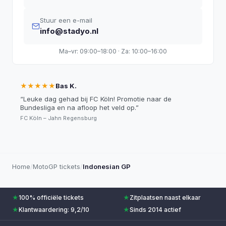
Stuur een e-mail
info@stadyo.nl
Ma–vr: 09:00–18:00 · Za: 10:00–16:00
★★★★★
Bas K.
“
Leuke dag gehad bij FC Köln! Promotie naar de
Bundesliga en na afloop het veld op.
”
FC Köln – Jahn Regensburg
Home
/
MotoGP tickets
/
Indonesian GP
★
100% officiële tickets
★
Zitplaatsen naast elkaar
★
Klantwaardering: 9,2/10
★
Sinds 2014 actief