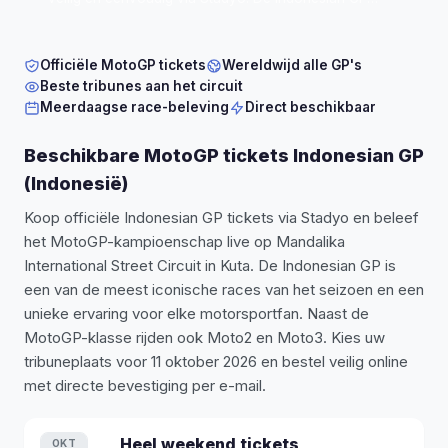
2026 vindt plaats op Mandalika International Street
Circuit in Indonesië. Bestel 100% officiële tickets
,
vanaf € 49 per persoon
.
Officiële MotoGP tickets
Wereldwijd alle GP's
Beste tribunes aan het circuit
Meerdaagse race-beleving
Direct beschikbaar
Beschikbare MotoGP tickets Indonesian GP
(Indonesië)
Koop officiële Indonesian GP tickets via Stadyo en beleef
het MotoGP-kampioenschap live op Mandalika
International Street Circuit in Kuta. De Indonesian GP is
een van de meest iconische races van het seizoen en een
unieke ervaring voor elke motorsportfan. Naast de
MotoGP-klasse rijden ook Moto2 en Moto3. Kies uw
tribuneplaats voor 11 oktober 2026 en bestel veilig online
met directe bevestiging per e-mail.
Heel weekend
tickets
OKT