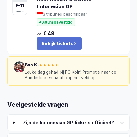
9
–
11
Indonesian GP
vr–zo
3 tribunes beschikbaar
Datum bevestigd
€
49
v.a.
Bekijk tickets
Bas K.
★★★★★
Leuke dag gehad bij FC Köln! Promotie naar de
Bundesliga en na afloop het veld op.
Veelgestelde vragen
Zijn de Indonesian GP tickets officieel?