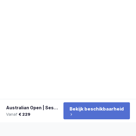
Australian Open | Sessie 4 - 1e ronde - Avondsessie
Bekijk beschikbaarheid
Vanaf
€ 229