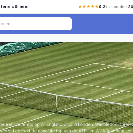
, tennis & meer
★★★★★
9.2
20
klantoordeel
beleef live tennis op All England Club in Londen. Wimbledon is een 
wereld en trekt de absolute top van de ATP- en WTA-tour naar Lon