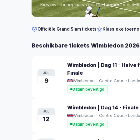
Kies uw tribuneplaats voor het toernooi van 9–10
Officiële Grand Slam tickets
Klassieke toerno
Beschikbare tickets Wimbledon 2026
Wimbledon | Dag 11 - Halve 
Finale
JUL
9
Wimbledon - Centre Court · Lond
Datum bevestigd
Wimbledon | Dag 14 - Finale
JUL
Wimbledon - Centre Court · Lond
12
Datum bevestigd