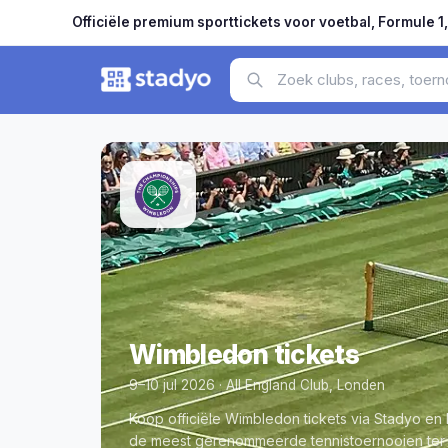
Officiële premium sporttickets voor voetbal, Formule 1
Wimbledon tickets
9–10 jul 2026 ·
All England Club
,
Londen
Koop officiële Wimbledon tickets via Stadyo en 
de meest gerenommeerde tennistoernooien ter 