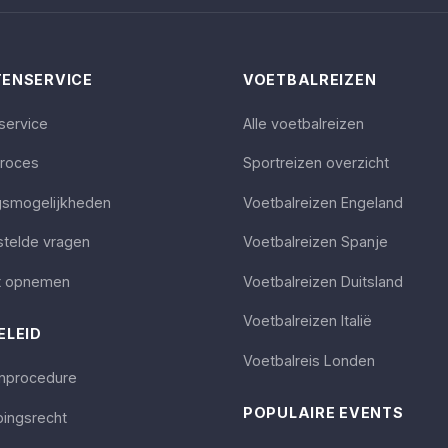
ENSERVICE
VOETBALREIZEN
service
Alle voetbalreizen
proces
Sportreizen overzicht
gsmogelijkheden
Voetbalreizen Engeland
stelde vragen
Voetbalreizen Spanje
t opnemen
Voetbalreizen Duitsland
Voetbalreizen Italië
ELEID
Voetbalreis Londen
enprocedure
POPULAIRE EVENTS
ingsrecht