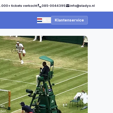
.000+ tickets verkocht
085-0044395
info@stadyo.nl
NL
Klantenservice
van
den.