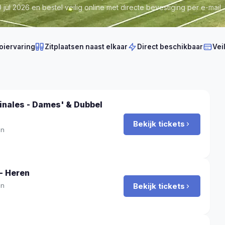
 jul 2026 en bestel veilig online met directe bevestiging per e-mail.
oiervaring
Zitplaatsen naast elkaar
Direct beschikbaar
Vei
finales - Dames' & Dubbel
Bekijk tickets
on
 - Heren
Bekijk tickets
on