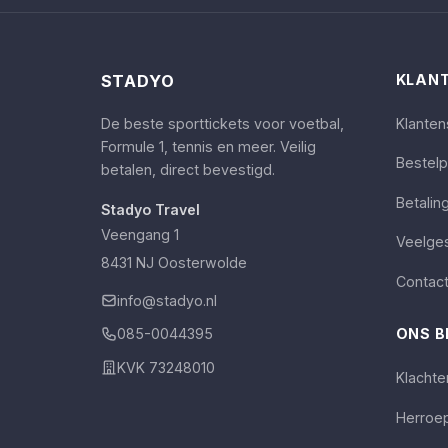
STADYO
KLANT
De beste sporttickets voor voetbal,
Klanten
Formule 1, tennis en meer. Veilig
Bestel
betalen, direct bevestigd.
Betalin
Stadyo Travel
Veengang 1
Veelge
8431 NJ Oosterwolde
Contac
info@stadyo.nl
ONS B
085-0044395
KVK 73248010
Klacht
Herroep