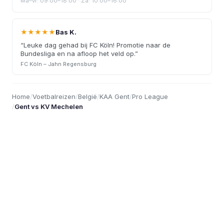
Ma–vr: 09:00–18:00 · Za: 10:00–16:00
★★★★★
Bas K.
“
Leuke dag gehad bij FC Köln! Promotie naar de
Bundesliga en na afloop het veld op.
”
FC Köln – Jahn Regensburg
Home
/
Voetbalreizen
/
België
/
KAA Gent
/
Pro League
/
Gent vs KV Mechelen