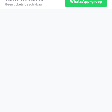
WhatsApp-groep
Geen tickets beschikbaar
★
100% officiële tickets
★
Zitplaatsen naast elkaar
★
Klantwaardering: 9,2/10
★
Sinds 2014 actief
STADYO
De beste sporttickets voor voetbal, Formule 1, tennis en meer. Veilig
betalen, direct bevestigd.
Stadyo Travel
Veengang 1