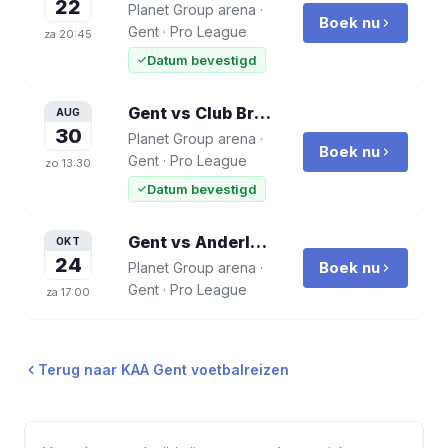
22
Planet Group arena
·
Boek nu
Gent
·
Pro League
za
20:45
Datum bevestigd
Gent vs Club Brugge KV
voetbalreis
AUG
30
Planet Group arena
·
Boek nu
Gent
·
Pro League
zo
13:30
Datum bevestigd
Gent vs Anderlecht
voetbalreis
OKT
24
Boek nu
Planet Group arena
·
Gent
·
Pro League
za
17:00
Terug naar
KAA Gent
voetbalreizen