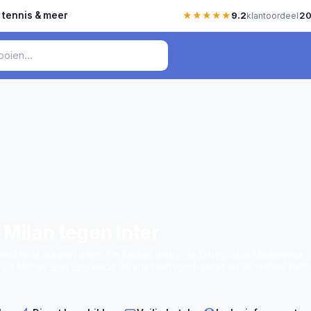
, tennis & meer
★★★★★
9.2
20
klantoordeel
Milan tegen Inter
hetzelfde stadion delen. De Milaan derby, de Derby della Madonnina, i
 uit Milaan. San Siro kleurt de ene helft rood-zwart en de andere helft
n elkaar in gaan. Voor reizigers is het een van de meest spectaculai
van Italië.