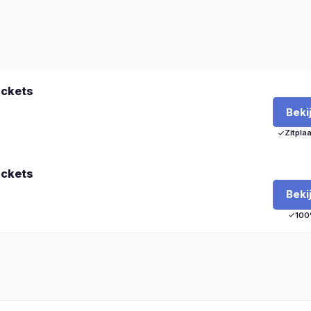
ickets
Beki
Zitpla
ickets
Beki
100%