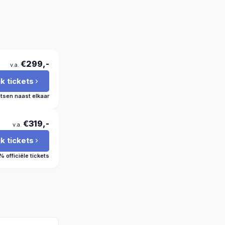
€299,-
v.a.
jk tickets
atsen naast elkaar
€319,-
v.a.
jk tickets
 officiële tickets