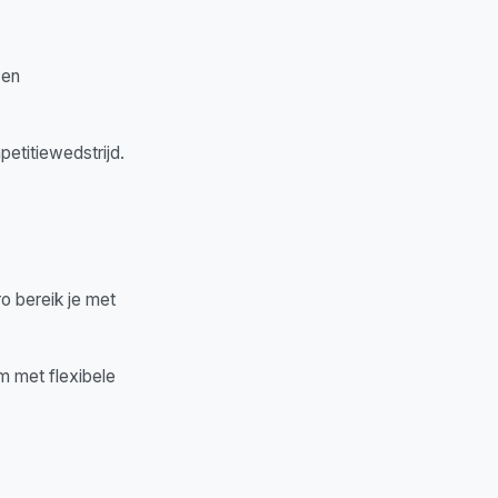
 en
etitiewedstrijd.
ro bereik je met
m met flexibele