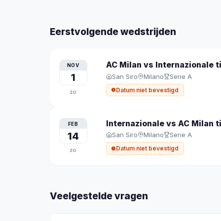
Eerstvolgende wedstrijden
AC Milan vs Internazionale
t
NOV
1
San Siro
Milano
Serie A
Datum niet bevestigd
zo
Internazionale vs AC Milan
t
FEB
14
San Siro
Milano
Serie A
Datum niet bevestigd
zo
Veelgestelde vragen