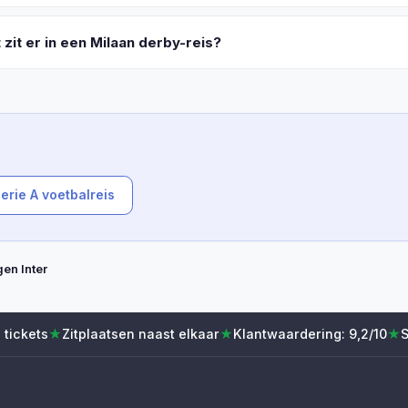
 zit er in een Milaan derby-reis?
erie A voetbalreis
en Inter
 tickets
★
Zitplaatsen naast elkaar
★
Klantwaardering: 9,2/10
★
S