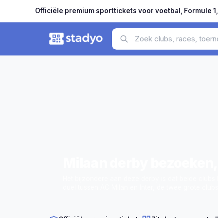
Officiële premium sporttickets voor voetbal, Formule 1
Milaan derby bezoeken, 
Het bijzondere aan deze derby is dat beide clubs 
duel tussen AC Milan en Inter, de twee grote clubs
blauw-zwart, met twee enorme sfeeracties die tege
derby's van Europa, in een van de mooiste steden 