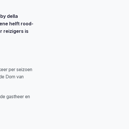
by della
ene helft rood-
 reizigers is
 keer per seizoen
p de Dom van
n de gastheer en