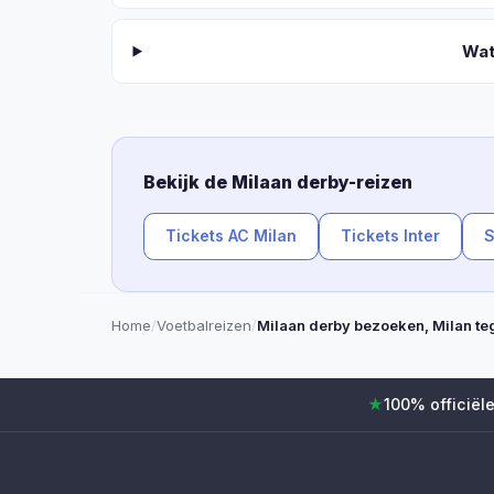
Wat
Bekijk de Milaan derby-reizen
Tickets AC Milan
Tickets Inter
S
Home
/
Voetbalreizen
/
Milaan derby bezoeken, Milan teg
★
100% officiële