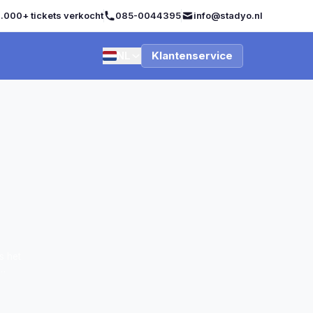
.000+ tickets verkocht
085-0044395
info@stadyo.nl
NL
Klantenservice
s het
re