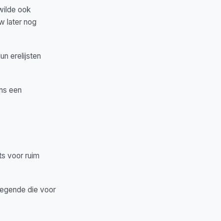
 wilde ook
w later nog
n erelijsten
ens een
ts voor ruim
 legende die voor