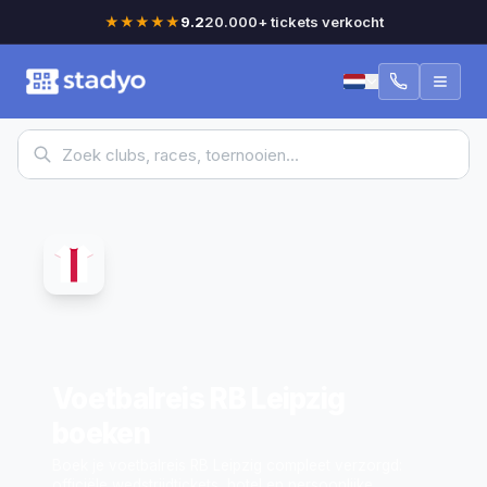
★★★★★
9.2
20.000+ tickets verkocht
Voetbalreis RB Leipzig
boeken
Boek je voetbalreis RB Leipzig compleet verzorgd:
officiële wedstrijdtickets, hotel en persoonlijke