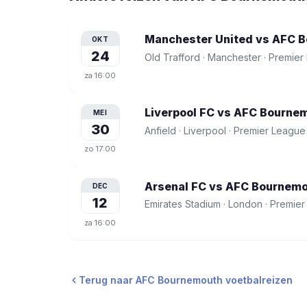
Manchester United vs AFC 
OKT
24
Old Trafford
·
Manchester
·
Premier
za
16:00
Liverpool FC vs AFC Bourne
MEI
30
Anfield
·
Liverpool
·
Premier League
zo
17:00
Arsenal FC vs AFC Bournem
DEC
12
Emirates Stadium
·
London
·
Premier
za
16:00
Terug naar
AFC Bournemouth
voetbalreizen