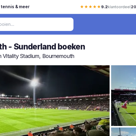
, tennis & meer
★★★★★
9.2
20
klantoordeel
h - Sunderland boeken
n Vitality Stadium, Bournemouth