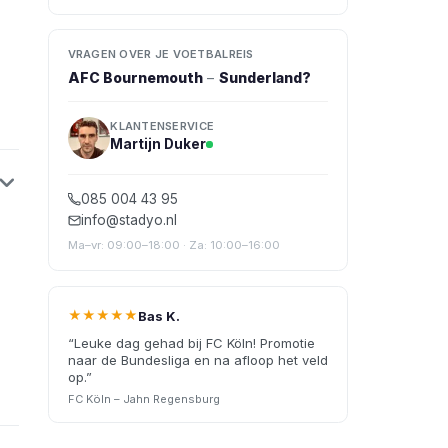
VRAGEN OVER JE VOETBALREIS
AFC Bournemouth
–
Sunderland
?
KLANTENSERVICE
Martijn Duker
085 004 43 95
info@stadyo.nl
Ma–vr: 09:00–18:00 · Za: 10:00–16:00
★★★★★
Bas K.
“
Leuke dag gehad bij FC Köln! Promotie
naar de Bundesliga en na afloop het veld
op.
”
FC Köln – Jahn Regensburg