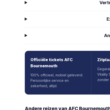
Vert
E
An
Officiële tickets AFC
Zitpla
Bournemouth
Gegaran
Vitalit
100% officieel, mobiel geleverd.
zonder
Persoonlijke service en
zekerheid, altijd.
Andere reizen van
AFC Bournemout