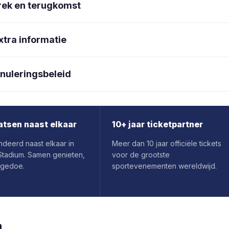
rek en terugkomst
xtra informatie
nuleringsbeleid
atsen naast elkaar
10+ jaar ticketpartner
deerd naast elkaar in
Meer dan 10 jaar officiële tickets
y Stadium. Samen genieten,
voor de grootste
 gedoe.
sportevenementen wereldwijd.
h