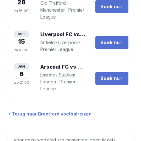
28
Old Trafford
·
Boek nu
Manchester
·
Premier
za
16:00
League
Liverpool FC vs Brentford
voetbalreis
MEI
15
Boek nu
Anfield
·
Liverpool
·
Premier League
za
16:00
Arsenal FC vs Brentford
voetbalreis
JAN
6
Emirates Stadium
·
Boek nu
London
·
Premier
wo
21:00
League
Terug naar
Brentford
voetbalreizen
Voor deze wedstrijd zijn momenteel geen tickets