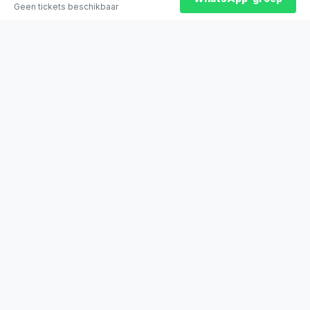
Geen tickets beschikbaar
★
100% officiële tickets
★
Zitplaatsen naast elkaar
★
Klantwaardering: 9,2/10
★
Sinds 2014 actief
STADYO
De beste sporttickets voor voetbal, Formule 1, tennis en meer. Veilig
betalen, direct bevestigd.
Stadyo Travel
Veengang 1