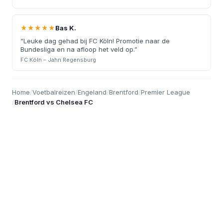
★★★★★
Bas K.
“
Leuke dag gehad bij FC Köln! Promotie naar de
Bundesliga en na afloop het veld op.
”
FC Köln – Jahn Regensburg
Home
/
Voetbalreizen
/
Engeland
/
Brentford
/
Premier League
/
Brentford vs Chelsea FC