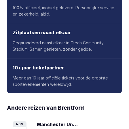
100% officieel, mobiel geleverd. Persoonlijke service
en zekerheid, altijd.
Zitplaatsen naast elkaar
Gegarandeerd naast elkaar in Gtech Community
Stadium. Samen genieten, zonder gedoe.
10+ jaar ticketpartner
Meer dan 10 jaar officiële tickets voor de grootste
sportevenementen wereldwijd.
Andere reizen van
Brentford
Manchester United vs Brentford
voetba
NOV