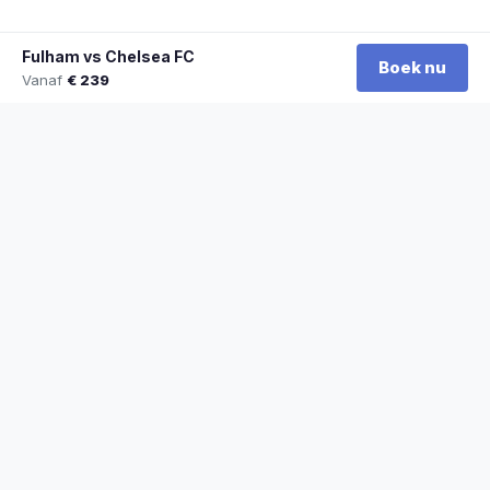
Fulham vs Chelsea FC
Boek nu
Vanaf
€ 239
★
100% officiële tickets
★
Zitplaatsen naast elkaar
★
Klantwaardering: 9,2/10
★
Sinds 2014 actief
STADYO
De beste sporttickets voor voetbal, Formule 1, tennis en meer. Veilig
betalen, direct bevestigd.