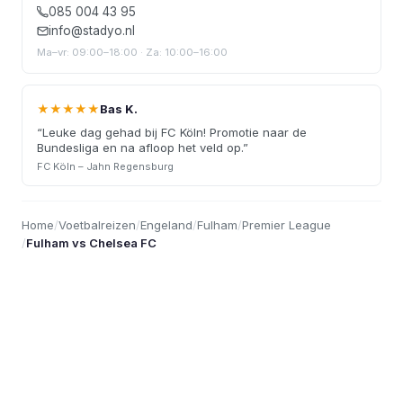
085 004 43 95
info@stadyo.nl
Ma–vr: 09:00–18:00 · Za: 10:00–16:00
★★★★★
Bas K.
“
Leuke dag gehad bij FC Köln! Promotie naar de
Bundesliga en na afloop het veld op.
”
FC Köln – Jahn Regensburg
Home
/
Voetbalreizen
/
Engeland
/
Fulham
/
Premier League
/
Fulham vs Chelsea FC