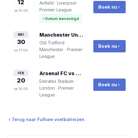
12
Anfield
·
Liverpool
·
Boek nu
Premier League
za
15:00
Datum bevestigd
Manchester United vs Fulham
voetbalr
MEI
30
Old Trafford
·
Boek nu
Manchester
·
Premier
zo
17:00
League
Arsenal FC vs Fulham
voetbalreis
FEB
20
Emirates Stadium
·
Boek nu
London
·
Premier
za
16:00
League
Terug naar
Fulham
voetbalreizen