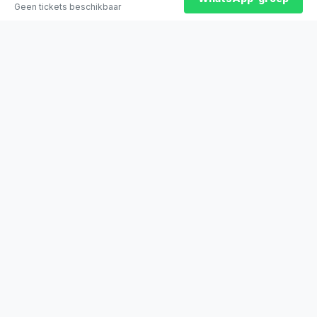
Geen tickets beschikbaar
★
100% officiële tickets
★
Zitplaatsen naast elkaar
★
Klantwaardering: 9,2/10
★
Sinds 2014 actief
STADYO
De beste sporttickets voor voetbal, Formule 1, tennis en meer. Veilig
betalen, direct bevestigd.
Stadyo Travel
Veengang 1