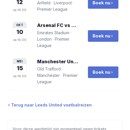
12
Boek nu
Anfield
·
Liverpool
·
Premier League
za
16:00
Arsenal FC vs Leeds United
voetbalrei
OKT
10
Emirates Stadium
·
Boek nu
London
·
Premier
za
16:00
League
Manchester United vs Leeds United
vo
MEI
15
Old Trafford
·
Boek nu
Manchester
·
Premier
za
16:00
League
Terug naar
Leeds United
voetbalreizen
Voor deze wedstrijd zijn momenteel geen tickets