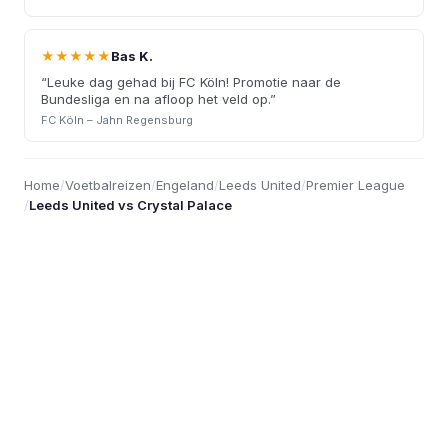
★★★★★
Bas K.
“
Leuke dag gehad bij FC Köln! Promotie naar de
Bundesliga en na afloop het veld op.
”
FC Köln – Jahn Regensburg
Home
/
Voetbalreizen
/
Engeland
/
Leeds United
/
Premier League
/
Leeds United vs Crystal Palace