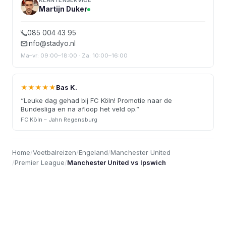
KLANTENSERVICE
Martijn Duker
085 004 43 95
info@stadyo.nl
Ma–vr: 09:00–18:00 · Za: 10:00–16:00
★★★★★
Bas K.
“
Leuke dag gehad bij FC Köln! Promotie naar de
Bundesliga en na afloop het veld op.
”
FC Köln – Jahn Regensburg
Home
/
Voetbalreizen
/
Engeland
/
Manchester United
/
Premier League
/
Manchester United vs Ipswich