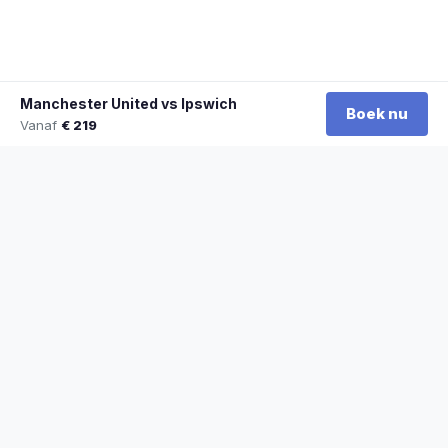
Manchester United vs Ipswich
Boek nu
Vanaf
€ 219
★
100% officiële tickets
★
Zitplaatsen naast elkaar
★
Klantwaardering: 9,2/10
★
Sinds 2014 actief
STADYO