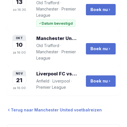
13
Old Trafford
·
Manchester
·
Premier
Boek nu
zo
16:30
League
Datum bevestigd
Manchester United vs Tottenham Hotspur
OKT
10
Old Trafford
·
Boek nu
Manchester
·
Premier
za
16:00
League
Liverpool FC vs Manchester United
voe
NOV
21
Boek nu
Anfield
·
Liverpool
·
Premier League
za
16:00
Terug naar
Manchester United
voetbalreizen