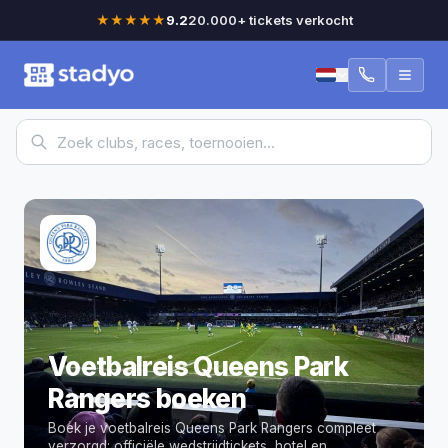
★★★★★
9.2
20.000+ tickets verkocht
Voetbalreis Queens Park
Rangers boeken
Boek je voetbalreis Queens Park Rangers compleet
verzorgd: officiële wedstrijdtickets, hotel en