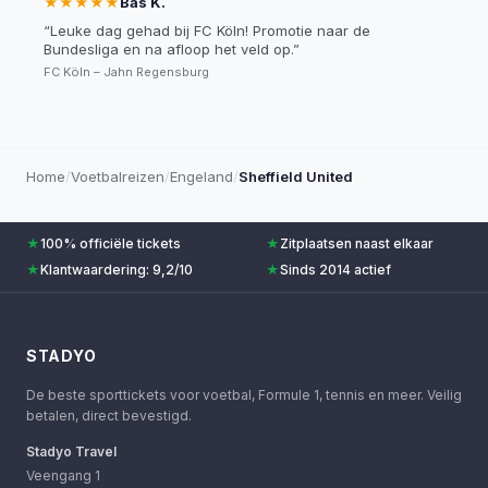
★★★★★
Bas K.
“
Leuke dag gehad bij FC Köln! Promotie naar de
Bundesliga en na afloop het veld op.
”
FC Köln – Jahn Regensburg
Home
/
Voetbalreizen
/
Engeland
/
Sheffield United
★
100% officiële tickets
★
Zitplaatsen naast elkaar
★
Klantwaardering: 9,2/10
★
Sinds 2014 actief
STADYO
De beste sporttickets voor voetbal, Formule 1, tennis en meer. Veilig
betalen, direct bevestigd.
Stadyo Travel
Veengang 1