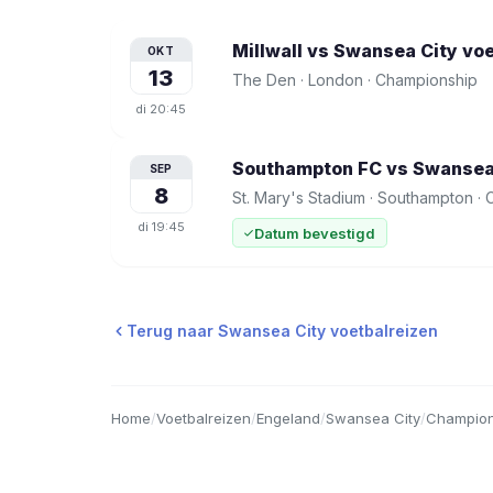
Millwall vs Swansea City
voe
OKT
13
The Den
·
London
·
Championship
di
20:45
Southampton FC vs Swansea
SEP
8
St. Mary's Stadium
·
Southampton
·
di
19:45
Datum bevestigd
Terug naar
Swansea City
voetbalreizen
Home
/
Voetbalreizen
/
Engeland
/
Swansea City
/
Champion