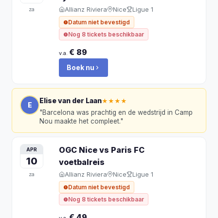
Allianz Riviera
Nice
Ligue 1
za
Datum niet bevestigd
Nog 8 tickets beschikbaar
€ 89
v.a.
Boek nu
Elise van der Laan
★★★★
E
"
Barcelona was prachtig en de wedstrijd in Camp
Nou maakte het compleet.
"
OGC Nice vs Paris FC
APR
10
voetbalreis
Allianz Riviera
Nice
Ligue 1
za
Datum niet bevestigd
Nog 8 tickets beschikbaar
€ 49