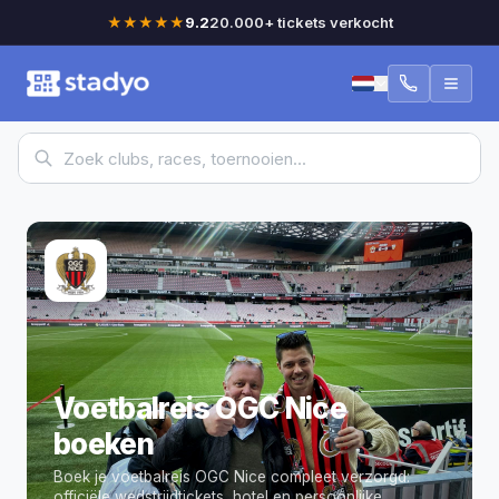
★★★★★
9.2
20.000+ tickets verkocht
Voetbalreis OGC Nice
boeken
Boek je voetbalreis OGC Nice compleet verzorgd:
officiële wedstrijdtickets, hotel en persoonlijke