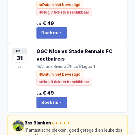
Datum niet bevestigd
Nog 7 tickets beschikbaar
€ 49
v.a.
Boek nu
OGC Nice vs Stade Rennais FC
OKT
31
voetbalreis
Allianz Riviera
Nice
Ligue 1
za
Datum niet bevestigd
Nog 8 tickets beschikbaar
€ 49
v.a.
Boek nu
Bas Blanken
★★★★★
"
Fantastische plekken, goed geregeld en leuke tips