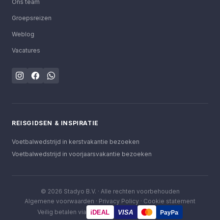
Ons team
Groepsreizen
Weblog
Vacatures
REISGIDSEN & INSPIRATIE
Voetbalwedstrijd in kerstvakantie bezoeken
Voetbalwedstrijd in voorjaarsvakantie bezoeken
©
2026
Stadyo B.V. ·
Alle rechten voorbehouden
Algemene voorwaarden
·
Privacy Policy
·
Cookie statement
Veilig betalen via
iDEAL
VISA
PayPal