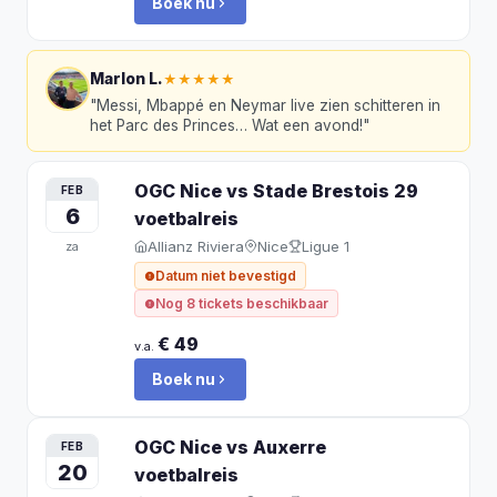
Boek nu
Marlon L.
★★★★★
"
Messi, Mbappé en Neymar live zien schitteren in
het Parc des Princes… Wat een avond!
"
OGC Nice vs Stade Brestois 29
FEB
6
voetbalreis
Allianz Riviera
Nice
Ligue 1
za
Datum niet bevestigd
Nog 8 tickets beschikbaar
€ 49
v.a.
Boek nu
OGC Nice vs Auxerre
FEB
20
voetbalreis