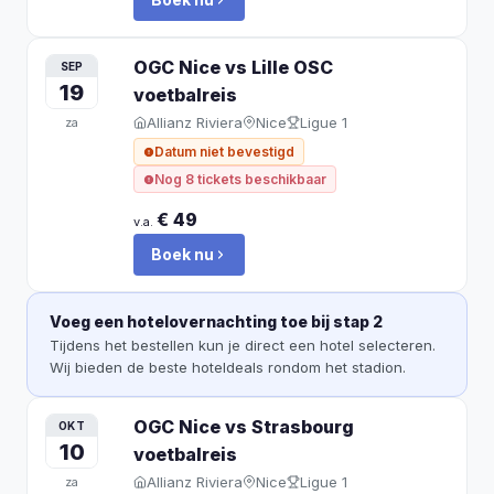
OGC Nice vs Lille OSC
SEP
19
voetbalreis
Allianz Riviera
Nice
Ligue 1
za
Datum niet bevestigd
Nog 8 tickets beschikbaar
€ 49
v.a.
Boek nu
Voeg een hotelovernachting toe bij stap 2
Tijdens het bestellen kun je direct een hotel selecteren.
Wij bieden de beste hoteldeals rondom het stadion.
OGC Nice vs Strasbourg
OKT
10
voetbalreis
Allianz Riviera
Nice
Ligue 1
za