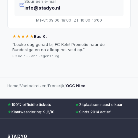
Stuur een e-mail
info@stadyo.nl
Ma–vr: 09:00–18:00 · Za: 10:00–16:00
★★★★★
Bas K.
“
Leuke dag gehad bij FC Köln! Promotie naar de
Bundesliga en na afloop het veld op.
”
FC Köln – Jahn Regensburg
Home
/
Voetbalreizen
/
Frankrijk
/
OGC Nice
★
100% officiële tickets
★
Zitplaatsen naast elkaar
★
Klantwaardering: 9,2/10
★
Sinds 2014 actief
STADYO