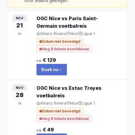
voor Madrid gekregen.
"
OGC Nice vs Paris Saint-
NOV
21
Germain
voetbalreis
Allianz Riviera
Nice
Ligue 1
za
Datum niet bevestigd
Nog 8 tickets beschikbaar
€ 129
v.a.
Boek nu
OGC Nice vs Estac Troyes
NOV
28
voetbalreis
Allianz Riviera
Nice
Ligue 1
za
Datum niet bevestigd
Nog 8 tickets beschikbaar
€ 49
v.a.