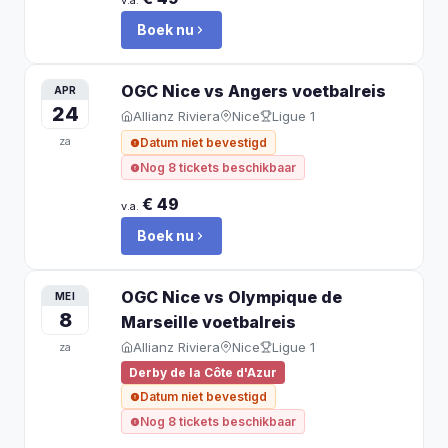
v.a.
Boek nu
OGC Nice vs Angers
voetbalreis
APR
24
Allianz Riviera
Nice
Ligue 1
za
Datum niet bevestigd
Nog 8 tickets beschikbaar
€ 49
v.a.
Boek nu
OGC Nice vs Olympique de
MEI
8
Marseille
voetbalreis
Allianz Riviera
Nice
Ligue 1
za
Derby de la Côte d'Azur
Datum niet bevestigd
Nog 8 tickets beschikbaar