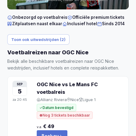
begeleiding, direct bevestigd.
Onbezorgd op voetbalreis
Officiële premium tickets
Zitplaatsen naast elkaar
Inclusief hotel
Sinds 2014
Toon ook uitwedstrijden (2)
Voetbalreizen naar OGC Nice
Bekijk alle beschikbare voetbalreizen naar OGC Nice
wedstrijden, inclusief hotels en complete reispakketten.
OGC Nice vs Le Mans FC
SEP
5
voetbalreis
Allianz Riviera
Nice
Ligue 1
za
20:45
Datum bevestigd
Nog 3 tickets beschikbaar
€ 49
v.a.
Boek nu