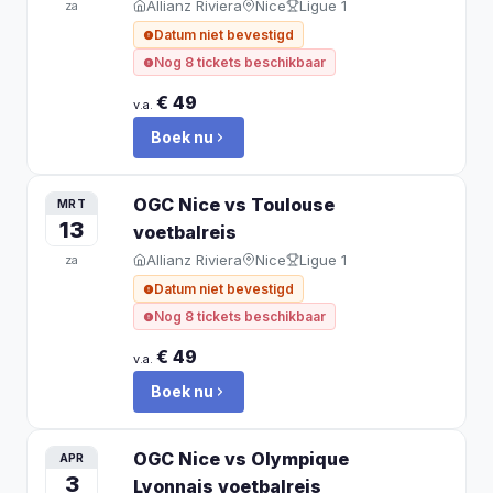
Allianz Riviera
Nice
Ligue 1
za
Datum niet bevestigd
Nog 8 tickets beschikbaar
€ 49
v.a.
Boek nu
OGC Nice vs Toulouse
MRT
13
voetbalreis
Allianz Riviera
Nice
Ligue 1
za
Datum niet bevestigd
Nog 8 tickets beschikbaar
€ 49
v.a.
Boek nu
OGC Nice vs Olympique
APR
3
Lyonnais
voetbalreis