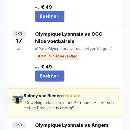
€ 49
v.a.
Boek nu
Olympique Lyonnais vs OGC
OKT
17
Nice
voetbalreis
Parc Olympique Lyonnais
Lyon
Ligue 1
za
Datum niet bevestigd
€ 49
v.a.
Boek nu
Sidney van Riesen
★★★★★
"
Geweldige classico in het Bernabéu. Het verschil
met de Eredivisie is enorm!
"
Olympique Lyonnais vs Angers
OKT