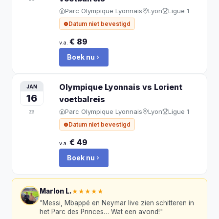
Parc Olympique Lyonnais
Lyon
Ligue 1
Datum niet bevestigd
€ 89
v.a.
Boek nu
Olympique Lyonnais vs Lorient
JAN
16
voetbalreis
Parc Olympique Lyonnais
Lyon
Ligue 1
za
Datum niet bevestigd
€ 49
v.a.
Boek nu
Marlon L.
★★★★★
"
Messi, Mbappé en Neymar live zien schitteren in
het Parc des Princes… Wat een avond!
"