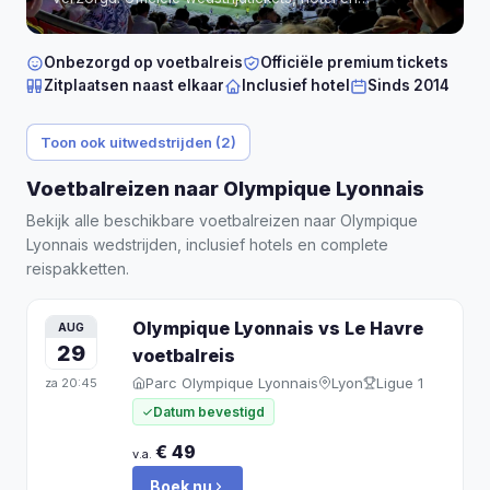
persoonlijke begeleiding, direct bevestigd.
Onbezorgd op voetbalreis
Officiële premium tickets
Zitplaatsen naast elkaar
Inclusief hotel
Sinds 2014
Toon ook uitwedstrijden (2)
Voetbalreizen naar Olympique Lyonnais
Bekijk alle beschikbare voetbalreizen naar Olympique
Lyonnais wedstrijden, inclusief hotels en complete
reispakketten.
Olympique Lyonnais vs Le Havre
AUG
29
voetbalreis
Parc Olympique Lyonnais
Lyon
Ligue 1
za
20:45
Datum bevestigd
€ 49
v.a.
Boek nu