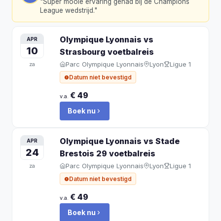
"
Super mooie ervaring gehad bij de Champions
League wedstrijd.
"
Olympique Lyonnais vs
APR
10
Strasbourg
voetbalreis
Parc Olympique Lyonnais
Lyon
Ligue 1
za
Datum niet bevestigd
€ 49
v.a.
Boek nu
Olympique Lyonnais vs Stade
APR
24
Brestois 29
voetbalreis
Parc Olympique Lyonnais
Lyon
Ligue 1
za
Datum niet bevestigd
€ 49
v.a.
Boek nu