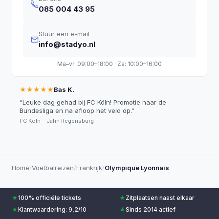
085 004 43 95
Stuur een e-mail
info@stadyo.nl
Ma–vr: 09:00–18:00 · Za: 10:00–16:00
★★★★★
Bas K.
“
Leuke dag gehad bij FC Köln! Promotie naar de
Bundesliga en na afloop het veld op.
”
FC Köln – Jahn Regensburg
Home
/
Voetbalreizen
/
Frankrijk
/
Olympique Lyonnais
★
100% officiële tickets
★
Zitplaatsen naast elkaar
★
Klantwaardering: 9,2/10
★
Sinds 2014 actief