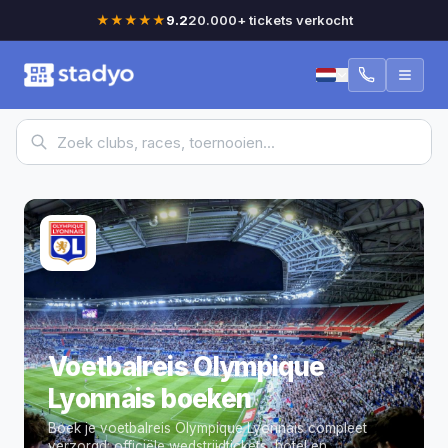
★★★★★
9.2
20.000+ tickets verkocht
Voetbalreis Olympique
Lyonnais boeken
Boek je voetbalreis Olympique Lyonnais compleet
verzorgd: officiële wedstrijdtickets, hotel en