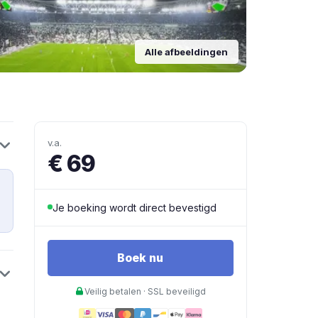
Alle afbeeldingen
v.a.
€ 69
Je boeking wordt direct bevestigd
Boek nu
Veilig betalen · SSL beveiligd