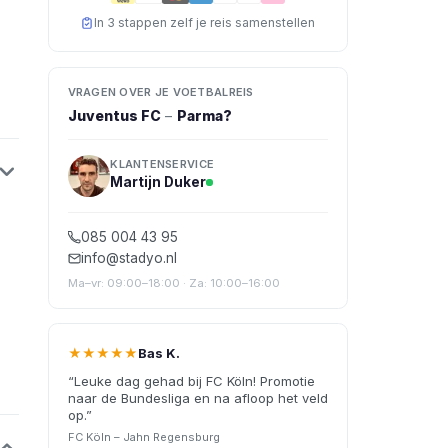
In 3 stappen zelf je reis samenstellen
VRAGEN OVER JE VOETBALREIS
Juventus FC
–
Parma
?
KLANTENSERVICE
Martijn Duker
085 004 43 95
info@stadyo.nl
Ma–vr: 09:00–18:00 · Za: 10:00–16:00
★★★★★
Bas K.
“
Leuke dag gehad bij FC Köln! Promotie
naar de Bundesliga en na afloop het veld
op.
”
FC Köln – Jahn Regensburg