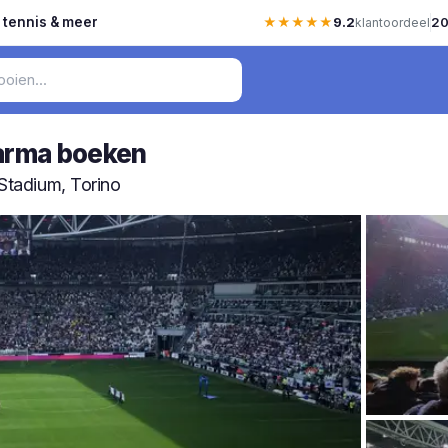
, tennis & meer
★★★★★
9.2
20
klantoordeel
Parma boeken
 Stadium, Torino