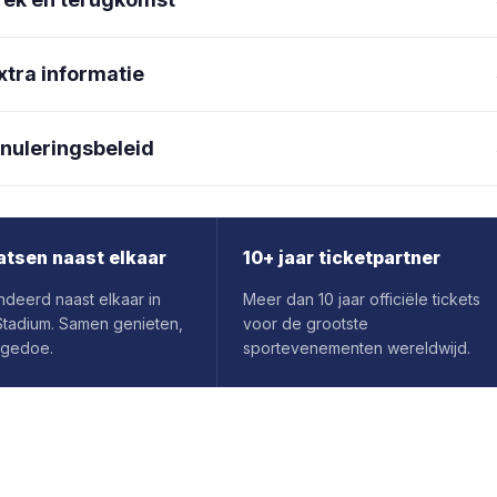
xtra informatie
nuleringsbeleid
atsen naast elkaar
10+ jaar ticketpartner
deerd naast elkaar in
Meer dan 10 jaar officiële tickets
 Stadium. Samen genieten,
voor de grootste
 gedoe.
sportevenementen wereldwijd.