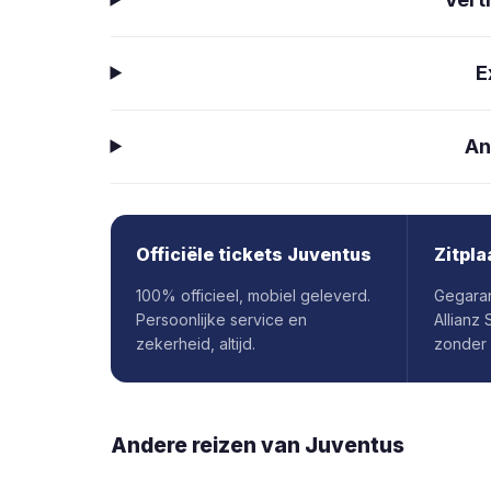
E
An
Officiële tickets Juventus
Zitpla
100% officieel, mobiel geleverd.
Gegaran
Persoonlijke service en
Allianz
zekerheid, altijd.
zonder
Andere reizen van
Juventus