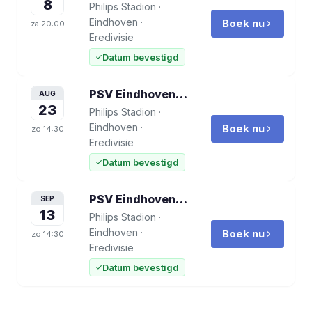
8
Philips Stadion
·
Eindhoven
·
Boek nu
za
20:00
Eredivisie
Datum bevestigd
PSV Eindhoven vs Groningen
voetbalre
AUG
23
Philips Stadion
·
Eindhoven
·
Boek nu
zo
14:30
Eredivisie
Datum bevestigd
PSV Eindhoven vs Sparta Rotterdam
vo
SEP
13
Philips Stadion
·
Eindhoven
·
Boek nu
zo
14:30
Eredivisie
Datum bevestigd