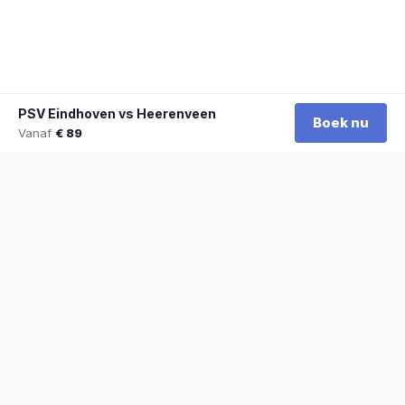
PSV Eindhoven vs Heerenveen
Boek nu
Vanaf
€ 89
★
100% officiële tickets
★
Zitplaatsen naast elkaar
★
Klantwaardering: 9,2/10
★
Sinds 2014 actief