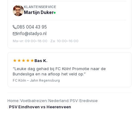
KLANTENSERVICE
Martijn Duker
085 004 43 95
info@stadyo.nl
Ma–vr: 09:00–18:00 · Za: 10:00–16:00
★★★★★
Bas K.
“
Leuke dag gehad bij FC Köln! Promotie naar de
Bundesliga en na afloop het veld op.
”
FC Köln – Jahn Regensburg
Home
/
Voetbalreizen
/
Nederland
/
PSV
/
Eredivisie
/
PSV Eindhoven vs Heerenveen