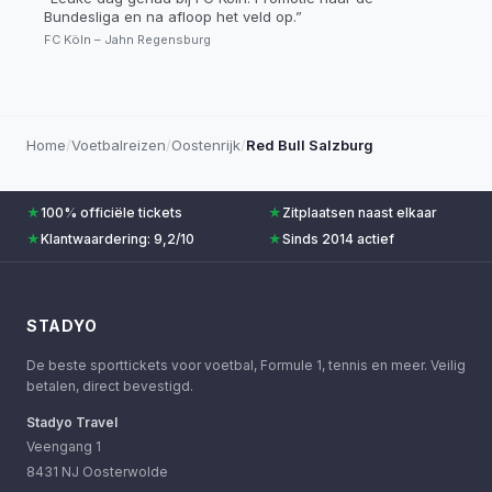
Bundesliga en na afloop het veld op.
”
FC Köln – Jahn Regensburg
Home
/
Voetbalreizen
/
Oostenrijk
/
Red Bull Salzburg
★
100% officiële tickets
★
Zitplaatsen naast elkaar
★
Klantwaardering: 9,2/10
★
Sinds 2014 actief
STADYO
De beste sporttickets voor voetbal, Formule 1, tennis en meer. Veilig
betalen, direct bevestigd.
Stadyo Travel
Veengang 1
8431 NJ Oosterwolde