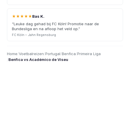
★★★★★
Bas K.
“
Leuke dag gehad bij FC Köln! Promotie naar de
Bundesliga en na afloop het veld op.
”
FC Köln – Jahn Regensburg
Home
/
Voetbalreizen
/
Portugal
/
Benfica
/
Primeira Liga
/
Benfica vs Académico de Viseu