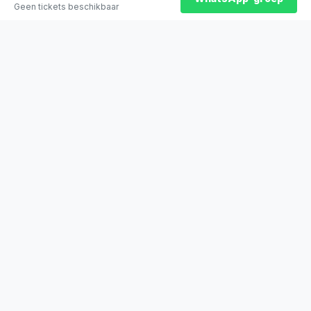
Geen tickets beschikbaar
★
100% officiële tickets
★
Zitplaatsen naast elkaar
★
Klantwaardering: 9,2/10
★
Sinds 2014 actief
STADYO
De beste sporttickets voor voetbal, Formule 1, tennis en meer. Veilig
betalen, direct bevestigd.
Stadyo Travel
Veengang 1