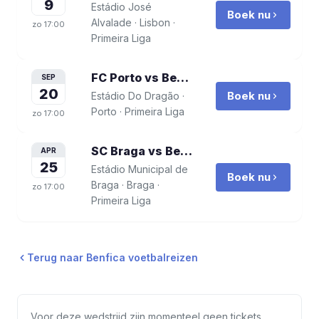
9
Estádio José
Boek nu
Alvalade
·
Lisbon
·
zo
17:00
Primeira Liga
FC Porto vs Benfica
voetbalreis
SEP
20
Boek nu
Estádio Do Dragão
·
Porto
·
Primeira Liga
zo
17:00
SC Braga vs Benfica
voetbalreis
APR
25
Estádio Municipal de
Boek nu
Braga
·
Braga
·
zo
17:00
Primeira Liga
Terug naar
Benfica
voetbalreizen
Voor deze wedstrijd zijn momenteel geen tickets