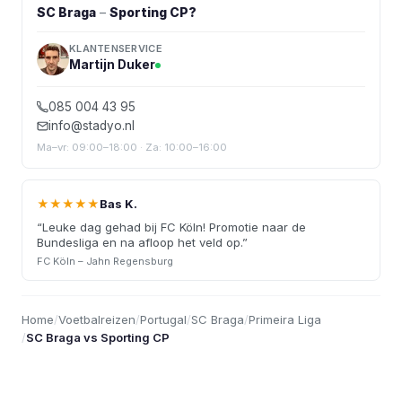
SC Braga
–
Sporting CP
?
KLANTENSERVICE
Martijn Duker
085 004 43 95
info@stadyo.nl
Ma–vr: 09:00–18:00 · Za: 10:00–16:00
★★★★★
Bas K.
“
Leuke dag gehad bij FC Köln! Promotie naar de
Bundesliga en na afloop het veld op.
”
FC Köln – Jahn Regensburg
Home
/
Voetbalreizen
/
Portugal
/
SC Braga
/
Primeira Liga
/
SC Braga vs Sporting CP