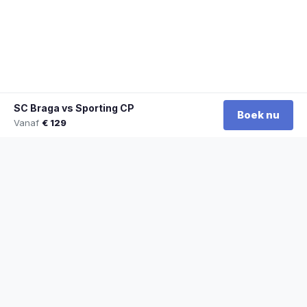
SC Braga vs Sporting CP
Boek nu
Vanaf
€ 129
★
100% officiële tickets
★
Zitplaatsen naast elkaar
★
Klantwaardering: 9,2/10
★
Sinds 2014 actief