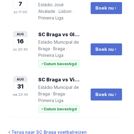
7
Estádio José
Boek nu
Alvalade
·
Lisbon
·
zo
17:00
Primeira Liga
SC Braga vs GIL Vicente
voetbalreis
AUG
16
Estádio Municipal de
Braga
·
Braga
·
Boek nu
zo
20:30
Primeira Liga
Datum bevestigd
SC Braga vs Vitória SC
voetbalreis
AUG
31
Estádio Municipal de
Braga
·
Braga
·
Boek nu
ma
20:45
Primeira Liga
Datum bevestigd
Terug naar
SC Braga
voetbalreizen