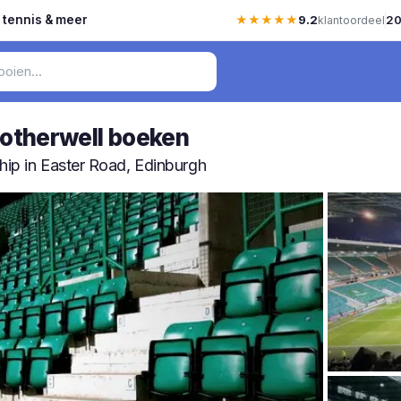
, tennis & meer
★★★★★
9.2
20
klantoordeel
Motherwell boeken
hip in Easter Road, Edinburgh