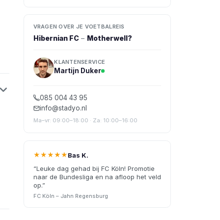
VRAGEN OVER JE VOETBALREIS
Hibernian FC
–
Motherwell
?
KLANTENSERVICE
Martijn Duker
085 004 43 95
info@stadyo.nl
Ma–vr: 09:00–18:00 · Za: 10:00–16:00
★★★★★
Bas K.
“
Leuke dag gehad bij FC Köln! Promotie
naar de Bundesliga en na afloop het veld
op.
”
FC Köln – Jahn Regensburg