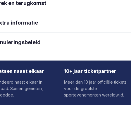
rek en terugkomst
xtra informatie
nuleringsbeleid
atsen naast elkaar
10+ jaar ticketpartner
deerd naast elkaar in
Meer dan 10 jaar officiële tickets
Road. Samen genieten,
voor de grootste
 gedoe.
sportevenementen wereldwijd.