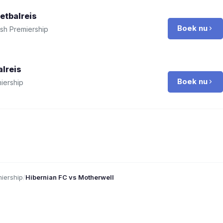
etbalreis
Boek nu
ish Premiership
lreis
Boek nu
iership
miership
/
Hibernian FC vs Motherwell