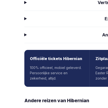
Vert
E
An
Officiële tickets Hibernian
Zitpla
100% officieel, mobiel geleverd.
Gegaran
Persoonlijke service en
Easter 
zekerheid, altijd.
zonder
Andere reizen van
Hibernian