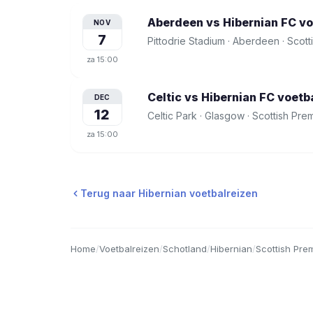
Aberdeen vs Hibernian FC
vo
NOV
7
Pittodrie Stadium
·
Aberdeen
·
Scott
za
15:00
Celtic vs Hibernian FC
voetba
DEC
12
Celtic Park
·
Glasgow
·
Scottish Prem
za
15:00
Terug naar
Hibernian
voetbalreizen
Home
/
Voetbalreizen
/
Schotland
/
Hibernian
/
Scottish Pre