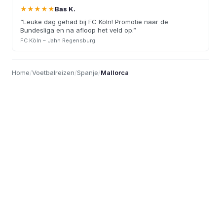
★★★★★
Bas K.
“
Leuke dag gehad bij FC Köln! Promotie naar de
Bundesliga en na afloop het veld op.
”
FC Köln – Jahn Regensburg
Home
/
Voetbalreizen
/
Spanje
/
Mallorca