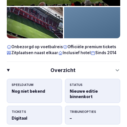
Onbezorgd op voetbalreis
Officiële premium tickets
Zitplaatsen naast elkaar
Inclusief hotel
Sinds 2014
Overzicht
SPEELDATUM
STATUS
Nog niet bekend
Nieuwe editie
binnenkort
TICKETS
TRIBUNEOPTIES
Digitaal
–