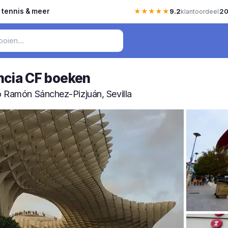
, tennis & meer
★★★★★
9.2
20
klantoordeel
encia CF boeken
io Ramón Sánchez-Pizjuán, Sevilla