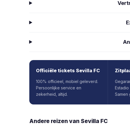
Vert
E
An
Officiële tickets Sevilla FC
Zitpla
100% officieel, mobiel geleverd.
Gegaran
Persoonlijke service en
Estadio
zekerheid, altijd.
Samen g
Andere reizen van
Sevilla FC