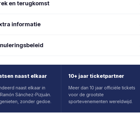
rek en terugkomst
xtra informatie
nuleringsbeleid
atsen naast elkaar
10+ jaar ticketpartner
deerd naast elkaar in
Meer dan 10 jaar officiële tickets
 Ramón Sánchez-Pizjuán.
voor de grootste
enieten, zonder gedoe.
sportevenementen wereldwijd.