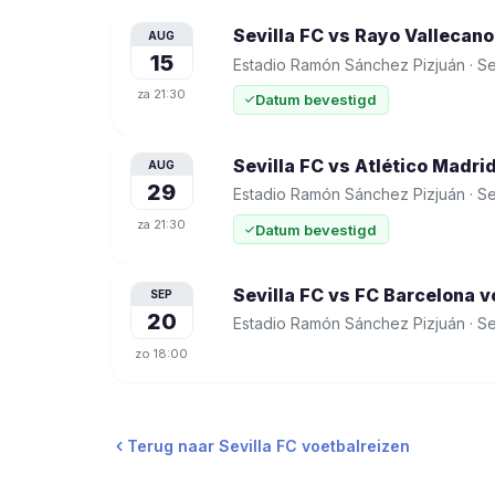
Sevilla FC vs Rayo Vallecano
AUG
15
Estadio Ramón Sánchez Pizjuán
·
Se
za
21:30
Datum bevestigd
Sevilla FC vs Atlético Madri
AUG
29
Estadio Ramón Sánchez Pizjuán
·
Se
za
21:30
Datum bevestigd
Sevilla FC vs FC Barcelona
vo
SEP
20
Estadio Ramón Sánchez Pizjuán
·
Se
zo
18:00
Terug naar
Sevilla FC
voetbalreizen