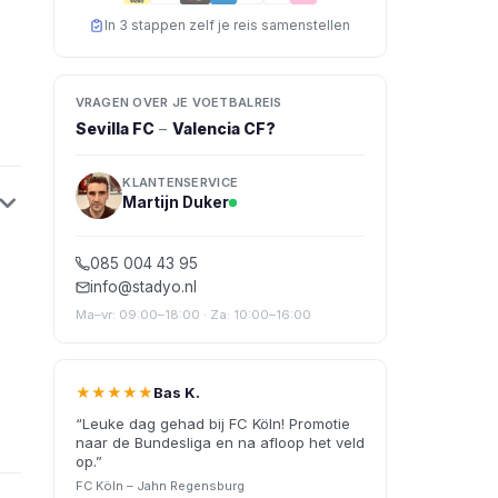
In 3 stappen zelf je reis samenstellen
VRAGEN OVER JE VOETBALREIS
Sevilla FC
–
Valencia CF
?
KLANTENSERVICE
Martijn Duker
085 004 43 95
info@stadyo.nl
Ma–vr: 09:00–18:00 · Za: 10:00–16:00
★★★★★
Bas K.
“
Leuke dag gehad bij FC Köln! Promotie
naar de Bundesliga en na afloop het veld
op.
”
FC Köln – Jahn Regensburg