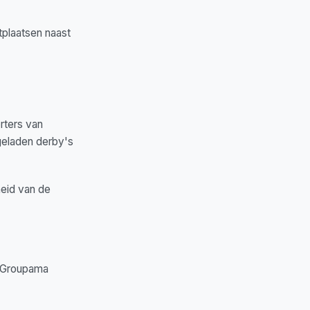
itplaatsen naast
rters van
geladen derby's
heid van de
 (Groupama