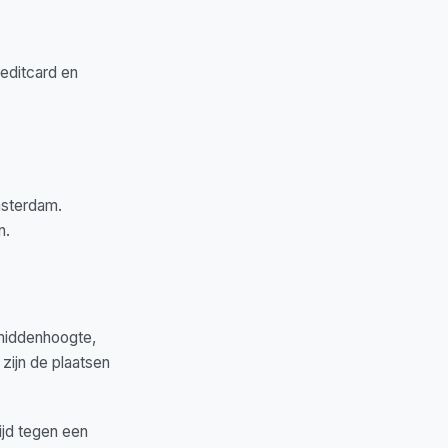
reditcard en
msterdam.
n.
 middenhoogte,
 zijn de plaatsen
ijd tegen een