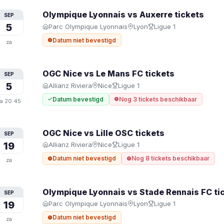
Olympique Lyonnais vs Auxerre
tickets
SEP
5
Parc Olympique Lyonnais
Lyon
Ligue 1
Datum niet bevestigd
za
OGC Nice vs Le Mans FC
tickets
SEP
5
Allianz Riviera
Nice
Ligue 1
Datum bevestigd
Nog 3 tickets beschikbaar
a
20:45
OGC Nice vs Lille OSC
tickets
SEP
19
Allianz Riviera
Nice
Ligue 1
Datum niet bevestigd
Nog 8 tickets beschikbaar
za
Olympique Lyonnais vs Stade Rennais FC
ti
SEP
19
Parc Olympique Lyonnais
Lyon
Ligue 1
Datum niet bevestigd
za