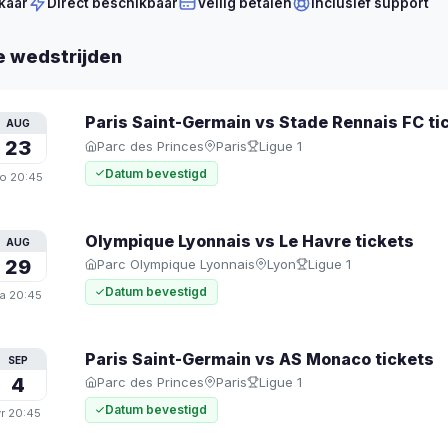
kaar
Direct beschikbaar
Veilig betalen
Inclusief support
e wedstrijden
Paris Saint-Germain vs Stade Rennais FC
ti
AUG
23
Parc des Princes
Paris
Ligue 1
Datum bevestigd
o
20:45
Olympique Lyonnais vs Le Havre
tickets
AUG
29
Parc Olympique Lyonnais
Lyon
Ligue 1
Datum bevestigd
a
20:45
Paris Saint-Germain vs AS Monaco
tickets
SEP
4
Parc des Princes
Paris
Ligue 1
Datum bevestigd
r
20:45