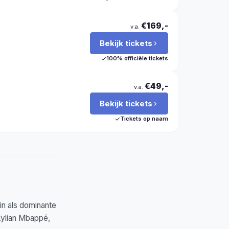
€169,-
v.a.
Bekijk tickets
100% officiële tickets
€49,-
v.a.
Bekijk tickets
Tickets op naam
in als dominante
Kylian Mbappé,