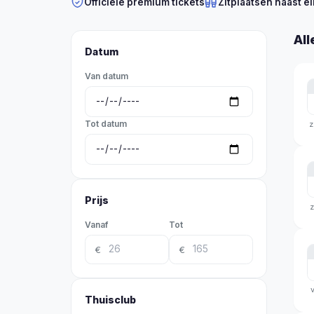
Officiële premium tickets
Zitplaatsen naast el
All
Datum
Van datum
Tot datum
z
Prijs
z
Vanaf
Tot
€
€
v
Thuisclub