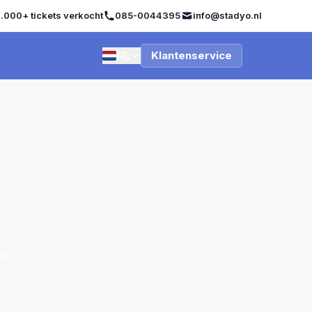
.000+ tickets verkocht
085-0044395
info@stadyo.nl
NL
Klantenservice
an