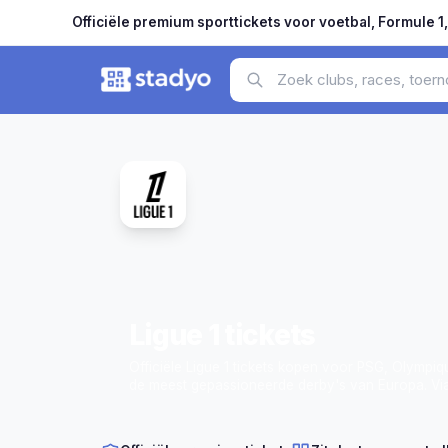
Officiële premium sporttickets voor voetbal, Formule 1
Ligue 1
tickets
Officiële Ligue 1 tickets kopen voor PSG, Olympi
de meest gepassioneerde derby's van Europa. Via 