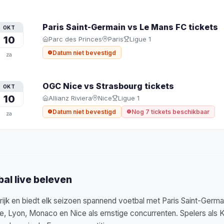
Paris Saint-Germain vs Le Mans FC
tickets
OKT
10
Parc des Princes
Paris
Ligue 1
Datum niet bevestigd
za
OGC Nice vs Strasbourg
tickets
OKT
10
Allianz Riviera
Nice
Ligue 1
Datum niet bevestigd
Nog 7 tickets beschikbaar
za
bal live beleven
rijk en biedt elk seizoen spannend voetbal met Paris Saint-Germa
e, Lyon, Monaco en Nice als ernstige concurrenten. Spelers als 