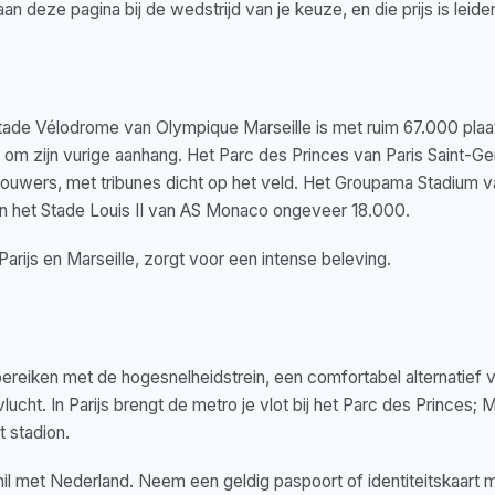
n deze pagina bij de wedstrijd van je keuze, en die prijs is leide
 Stade Vélodrome van Olympique Marseille is met ruim 67.000 plaa
 om zijn vurige aanhang. Het Parc des Princes van Paris Saint-Ger
houwers, met tribunes dicht op het veld. Het Groupama Stadium 
en het Stade Louis II van AS Monaco ongeveer 18.000.
Parijs en Marseille, zorgt voor een intense beleving.
bereiken met de hogesnelheidstrein, een comfortabel alternatief vo
lucht. In Parijs brengt de metro je vlot bij het Parc des Princes; 
 stadion.
chil met Nederland. Neem een geldig paspoort of identiteitskaart 