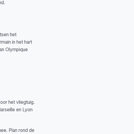
nd.
tsen het
main in het hart
van Olympique
or het vliegtuig.
Marseille en Lyon
mee. Plan rond de