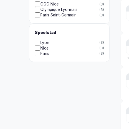
OGC Nice
(
3
)
Olympique Lyonnais
(
3
)
Paris Saint-Germain
(
3
)
Speelstad
Lyon
(
3
)
Nice
(
3
)
Paris
(
3
)
z