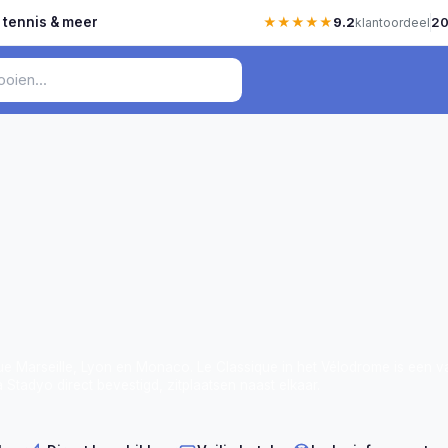
, tennis & meer
★★★★★
9.2
20
klantoordeel
que Marseille, Lyon en Monaco. Le Classique in het Vélodrome is een v
Stadyo direct bevestigd, zitplaatsen naast elkaar.