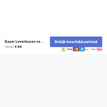
Bayer Leverkusen vs SC Freiburg
Bekijk beschikbaarheid
Vanaf
€ 89
★
100% officiële tickets
★
Zitplaatsen naast elkaar
★
Klantwaardering: 9,2/10
★
Sinds 2014 actief