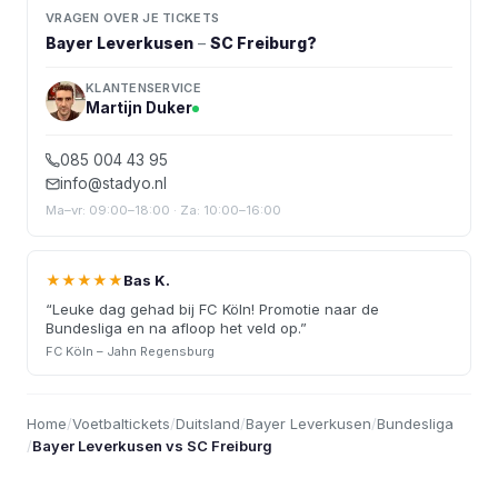
VRAGEN OVER JE TICKETS
Bayer Leverkusen
–
SC Freiburg
?
KLANTENSERVICE
Martijn Duker
085 004 43 95
info@stadyo.nl
Ma–vr: 09:00–18:00 · Za: 10:00–16:00
★★★★★
Bas K.
“
Leuke dag gehad bij FC Köln! Promotie naar de
Bundesliga en na afloop het veld op.
”
FC Köln – Jahn Regensburg
Home
/
Voetbaltickets
/
Duitsland
/
Bayer Leverkusen
/
Bundesliga
/
Bayer Leverkusen vs SC Freiburg