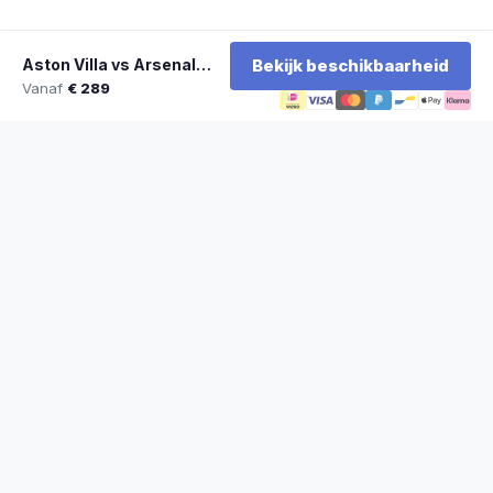
Aston Villa vs Arsenal FC
Bekijk beschikbaarheid
Vanaf
€ 289
★
100% officiële tickets
★
Zitplaatsen naast elkaar
★
Klantwaardering: 9,2/10
★
Sinds 2014 actief
STADYO
De beste sporttickets voor voetbal, Formule 1, tennis en meer. Veilig