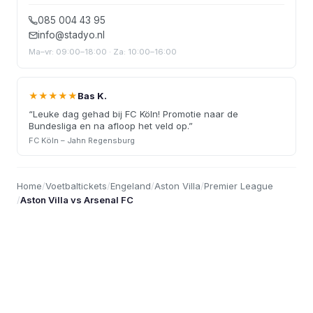
085 004 43 95
info@stadyo.nl
Ma–vr: 09:00–18:00 · Za: 10:00–16:00
★★★★★
Bas K.
“
Leuke dag gehad bij FC Köln! Promotie naar de
Bundesliga en na afloop het veld op.
”
FC Köln – Jahn Regensburg
Home
/
Voetbaltickets
/
Engeland
/
Aston Villa
/
Premier League
/
Aston Villa vs Arsenal FC