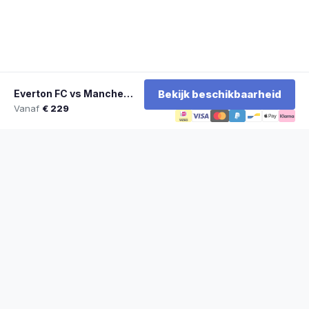
Everton FC vs Manchester United
Bekijk beschikbaarheid
Vanaf
€ 229
★
100% officiële tickets
★
Zitplaatsen naast elkaar
★
Klantwaardering: 9,2/10
★
Sinds 2014 actief