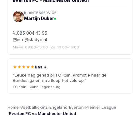
Everton FC
–
Manchester United
?
KLANTENSERVICE
Martijn Duker
085 004 43 95
info@stadyo.nl
Ma–vr: 09:00–18:00 · Za: 10:00–16:00
★★★★★
Bas K.
“
Leuke dag gehad bij FC Köln! Promotie naar de
Bundesliga en na afloop het veld op.
”
FC Köln – Jahn Regensburg
Home
/
Voetbaltickets
/
Engeland
/
Everton
/
Premier League
/
Everton FC vs Manchester United