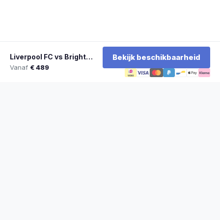
Liverpool FC vs Brighton & Hove Albion
Bekijk beschikbaarheid
Vanaf
€ 489
★
100% officiële tickets
★
Zitplaatsen naast elkaar
★
Klantwaardering: 9,2/10
★
Sinds 2014 actief