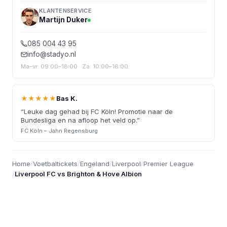
KLANTENSERVICE
Martijn Duker
085 004 43 95
info@stadyo.nl
Ma–vr: 09:00–18:00 · Za: 10:00–16:00
★★★★★
Bas K.
“
Leuke dag gehad bij FC Köln! Promotie naar de
Bundesliga en na afloop het veld op.
”
FC Köln – Jahn Regensburg
Home
/
Voetbaltickets
/
Engeland
/
Liverpool
/
Premier League
/
Liverpool FC vs Brighton & Hove Albion