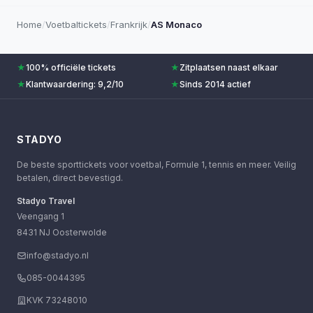
Home
/
Voetbaltickets
/
Frankrijk
/
AS Monaco
★
100% officiële tickets
★
Zitplaatsen naast elkaar
★
Klantwaardering: 9,2/10
★
Sinds 2014 actief
STADYO
De beste sporttickets voor voetbal, Formule 1, tennis en meer. Veilig
betalen, direct bevestigd.
Stadyo Travel
Veengang 1
8431 NJ Oosterwolde
info@stadyo.nl
085-0044395
KVK 73248010