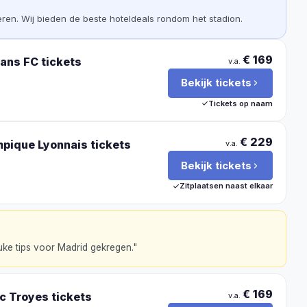
teren. Wij bieden de beste hoteldeals rondom het stadion.
€ 169
Mans FC
tickets
v.a.
Bekijk tickets
Tickets op naam
€ 229
mpique Lyonnais
tickets
v.a.
Bekijk tickets
Zitplaatsen naast elkaar
uke tips voor Madrid gekregen.
"
€ 169
ac Troyes
tickets
v.a.