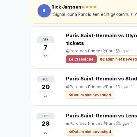
Rick Janssen
★★★★
R
"
Signal Iduna Park is een echt gekkenhuis. A
Paris Saint-Germain vs Oly
FEB
tickets
7
Parc des Princes
Paris
Ligue 1
zo
Le Classique
Datum niet bevest
Paris Saint-Germain vs Stad
FEB
20
Parc des Princes
Paris
Ligue 1
Datum niet bevestigd
za
Paris Saint-Germain vs Len
FEB
28
Parc des Princes
Paris
Ligue 1
Datum niet bevestigd
zo