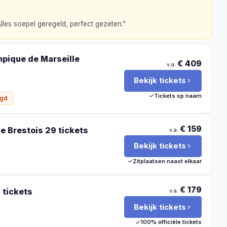
lles soepel geregeld, perfect gezeten.
"
mpique de Marseille
€ 409
v.a.
Bekijk tickets
Tickets op naam
igd
€ 159
e Brestois 29
tickets
v.a.
Bekijk tickets
Zitplaatsen naast elkaar
€ 179
s
tickets
v.a.
Bekijk tickets
100% officiële tickets