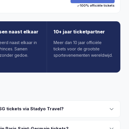
100% officiële tickets
sen naast elkaar
10+ jaar ticketpartner
erd naast elkaar in
Meer dan 10 jaar officiële
Princes. Samen
tickets voor de grootste
 zonder gedoe.
sportevenementen wereldwijd.
SG tickets via Stadyo Travel?
jn Paris Saint-Germain tickets?