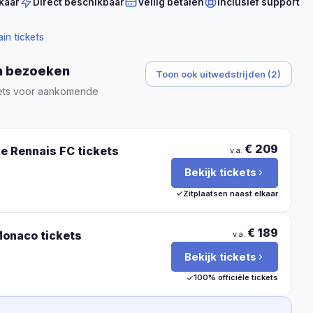
kaar
Direct beschikbaar
Veilig betalen
Inclusief support
in tickets
in bezoeken
Toon ook uitwedstrijden (2)
ckets voor aankomende
€ 209
de Rennais FC
tickets
v.a.
Bekijk tickets
Zitplaatsen naast elkaar
€ 189
Monaco
tickets
v.a.
Bekijk tickets
100% officiële tickets