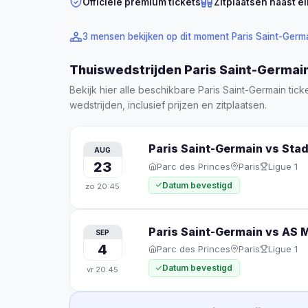
Officiële premium tickets
Zitplaatsen naast el
3 mensen bekijken op dit moment Paris Saint-Germa
Thuiswedstrijden Paris Saint-Germa
Bekijk hier alle beschikbare Paris Saint-Germain ti
wedstrijden, inclusief prijzen en zitplaatsen.
Paris Saint-Germain vs Sta
AUG
23
Parc des Princes
Paris
Ligue 1
Datum bevestigd
zo
20:45
Paris Saint-Germain vs AS 
SEP
4
Parc des Princes
Paris
Ligue 1
Datum bevestigd
vr
20:45