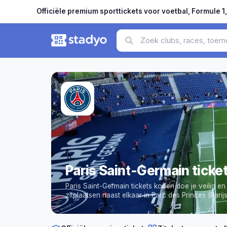
Officiële premium sporttickets voor voetbal, Formule 1
Paris Saint-Germain ticke
Paris Saint-Germain tickets kopen doe je veilig e
zitplaatsen naast elkaar in Parc des Princes (Parijs