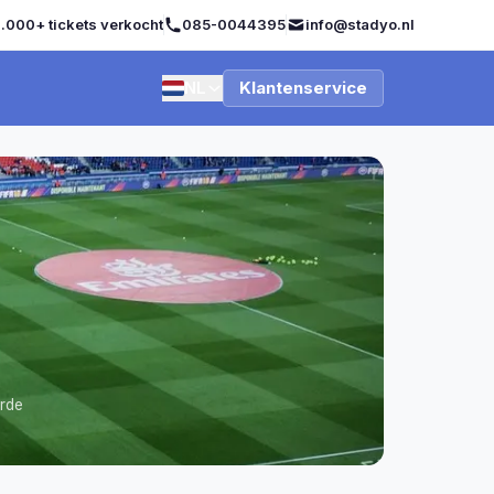
.000+ tickets verkocht
085-0044395
info@stadyo.nl
NL
Klantenservice
erde