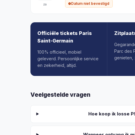
Datum niet bevestigd
za
Officiële tickets Paris
Zitplaat
Saint-Germain
Gegarande
Parc des 
100% officieel, mobiel
genieten,
geleverd. Persoonlijke service
en zekerheid, altijd.
Veelgestelde vragen
Hoe koop ik losse P
Wanneer ontvang ik mi