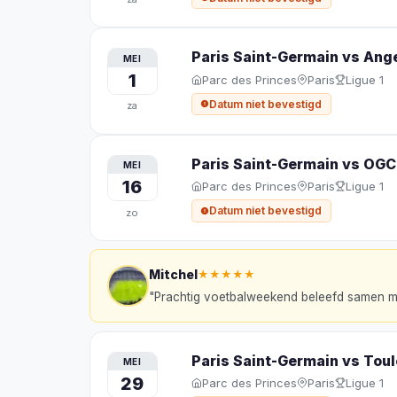
Paris Saint-Germain vs Ang
MEI
1
Parc des Princes
Paris
Ligue 1
Datum niet bevestigd
za
Paris Saint-Germain vs OGC
MEI
16
Parc des Princes
Paris
Ligue 1
Datum niet bevestigd
zo
Mitchel
★★★★★
"
Prachtig voetbalweekend beleefd samen me
Paris Saint-Germain vs Tou
MEI
29
Parc des Princes
Paris
Ligue 1