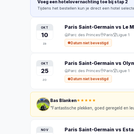
Voeg een hotelovernachting toe bij stap 2
Tijdens het bestellen kun je direct een hotel selec
Paris Saint-Germain vs Le 
OKT
10
Parc des Princes
Paris
Ligue 1
Datum niet bevestigd
za
Paris Saint-Germain vs Oly
OKT
25
Parc des Princes
Paris
Ligue 1
Datum niet bevestigd
zo
Bas Blanken
★★★★★
"
Fantastische plekken, goed geregeld en le
Paris Saint-Germain vs Est
NOV