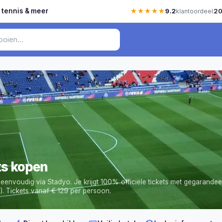
, tennis & meer
★★★★★
9.2
20
klantoordeel
ts kopen
n eenvoudig via Stadyo.
Je krijgt 100% officiële tickets met gegarande
).
Tickets vanaf € 129 per persoon.