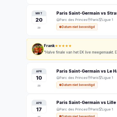
Paris Saint-Germain vs Str
MRT
20
Parc des Princes
Paris
Ligue 1
Datum niet bevestigd
za
Frank
★★★★★
"
Halve finale van het EK live meegemaakt. E
Paris Saint-Germain vs Le H
APR
10
Parc des Princes
Paris
Ligue 1
Datum niet bevestigd
za
Paris Saint-Germain vs Lill
APR
17
Parc des Princes
Paris
Ligue 1
Datum niet bevestigd
za