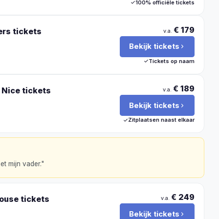
100% officiële tickets
€ 179
ers
tickets
v.a.
Bekijk tickets
Tickets op naam
€ 189
 Nice
tickets
v.a.
Bekijk tickets
Zitplaatsen naast elkaar
t mijn vader.
"
€ 249
louse
tickets
v.a.
Bekijk tickets