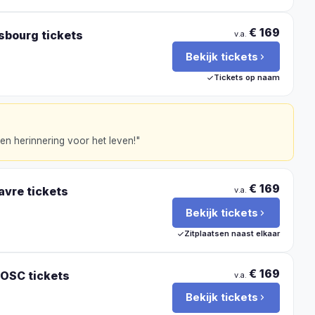
€ 169
asbourg
tickets
v.a.
Bekijk tickets
Tickets op naam
en herinnering voor het leven!
"
€ 169
avre
tickets
v.a.
Bekijk tickets
Zitplaatsen naast elkaar
€ 169
e OSC
tickets
v.a.
Bekijk tickets