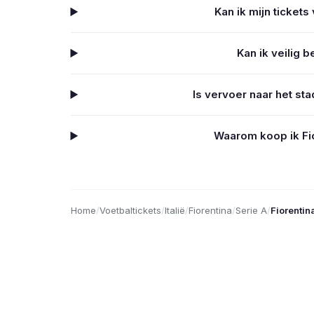
Kan ik mijn tickets
Kan ik veilig b
Is vervoer naar het sta
Waarom koop ik Fio
Home
/
Voetbaltickets
/
Italië
/
Fiorentina
/
Serie A
/
Fiorentin