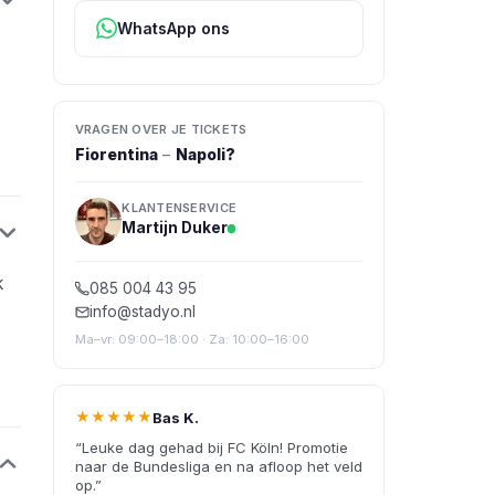
WhatsApp ons
VRAGEN OVER JE TICKETS
Fiorentina
–
Napoli
?
KLANTENSERVICE
Martijn Duker
k
085 004 43 95
info@stadyo.nl
Ma–vr: 09:00–18:00 · Za: 10:00–16:00
★★★★★
Bas K.
“
Leuke dag gehad bij FC Köln! Promotie
naar de Bundesliga en na afloop het veld
op.
”