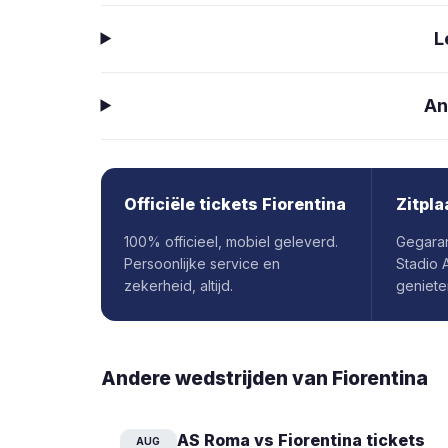
L
An
Officiële tickets Fiorentina
Zitpla
100% officieel, mobiel geleverd.
Gegaran
Persoonlijke service en
Stadio 
zekerheid, altijd.
geniete
Andere wedstrijden van Fiorentina
AS Roma vs Fiorentina
tickets
AUG