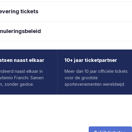
evering tickets
nuleringsbeleid
atsen naast elkaar
10+ jaar ticketpartner
deerd naast elkaar in
Meer dan 10 jaar officiële tickets
Artemio Franchi. Samen
voor de grootste
n, zonder gedoe.
sportevenementen wereldwijd.