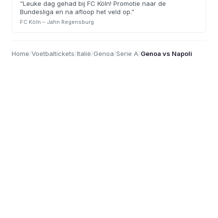
“
Leuke dag gehad bij FC Köln! Promotie naar de
Bundesliga en na afloop het veld op.
”
FC Köln – Jahn Regensburg
Home
/
Voetbaltickets
/
Italië
/
Genoa
/
Serie A
/
Genoa vs Napoli