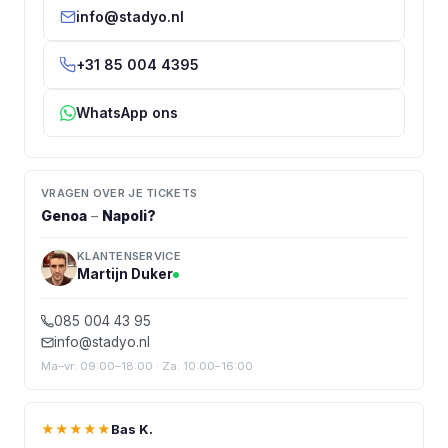
info@stadyo.nl
+31 85 004 4395
WhatsApp ons
VRAGEN OVER JE TICKETS
Genoa
–
Napoli
?
KLANTENSERVICE
Martijn Duker
085 004 43 95
info@stadyo.nl
Ma–vr: 09:00–18:00 · Za: 10:00–16:00
★★★★★
Bas K.