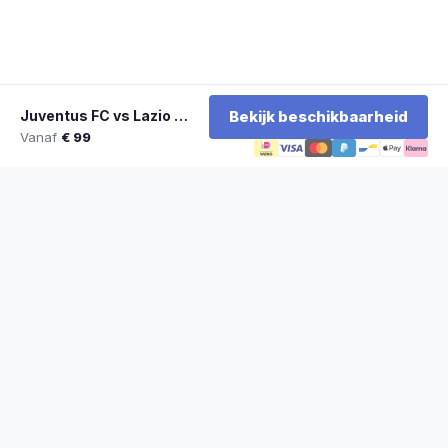
Juventus FC vs Lazio Roma
Bekijk beschikbaarheid
Vanaf
€ 99
★
100% officiële tickets
★
Zitplaatsen naast elkaar
★
Klantwaardering: 9,2/10
★
Sinds 2014 actief