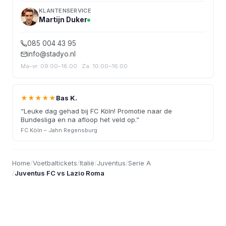
KLANTENSERVICE
Martijn Duker
085 004 43 95
info@stadyo.nl
Ma–vr: 09:00–18:00 · Za: 10:00–16:00
★★★★★
Bas K.
“
Leuke dag gehad bij FC Köln! Promotie naar de
Bundesliga en na afloop het veld op.
”
FC Köln – Jahn Regensburg
Home
/
Voetbaltickets
/
Italië
/
Juventus
/
Serie A
/
Juventus FC vs Lazio Roma