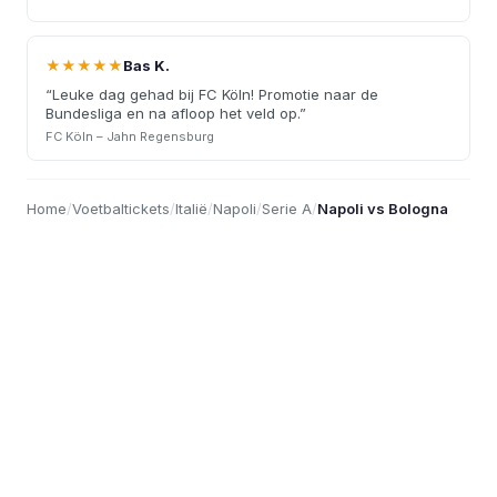
★★★★★
Bas K.
“
Leuke dag gehad bij FC Köln! Promotie naar de
Bundesliga en na afloop het veld op.
”
FC Köln – Jahn Regensburg
Home
/
Voetbaltickets
/
Italië
/
Napoli
/
Serie A
/
Napoli vs Bologna