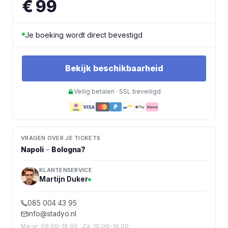
€ 99
Je boeking wordt direct bevestigd
Bekijk beschikbaarheid
Veilig betalen · SSL beveiligd
VRAGEN OVER JE TICKETS
Napoli
–
Bologna
?
KLANTENSERVICE
Martijn Duker
085 004 43 95
info@stadyo.nl
Ma–vr: 09:00–18:00 · Za: 10:00–16:00