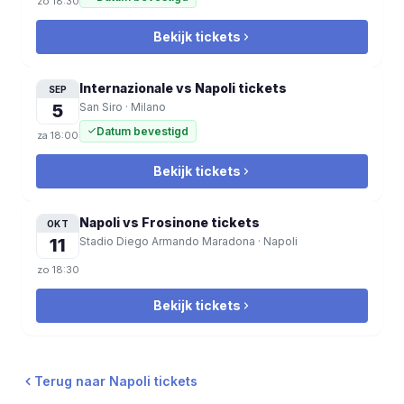
zo
18:30
Bekijk tickets
Internazionale vs Napoli
tickets
SEP
5
San Siro
·
Milano
Datum bevestigd
za
18:00
Bekijk tickets
Napoli vs Frosinone
tickets
OKT
11
Stadio Diego Armando Maradona
·
Napoli
zo
18:30
Bekijk tickets
Terug naar Napoli tickets