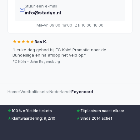
Stuur een e-mail
info@stadyo.nl
Ma–vr: 09:00–18:00 · Za: 10:00–16:00
★★★★★
Bas K.
“
Leuke dag gehad bij FC Köln! Promotie naar de
Bundesliga en na afloop het veld op.
”
FC Köln – Jahn Regensburg
Home
/
Voetbaltickets
/
Nederland
/
Feyenoord
★
100% officiële tickets
★
Zitplaatsen naast elkaar
★
Klantwaardering: 9,2/10
★
Sinds 2014 actief