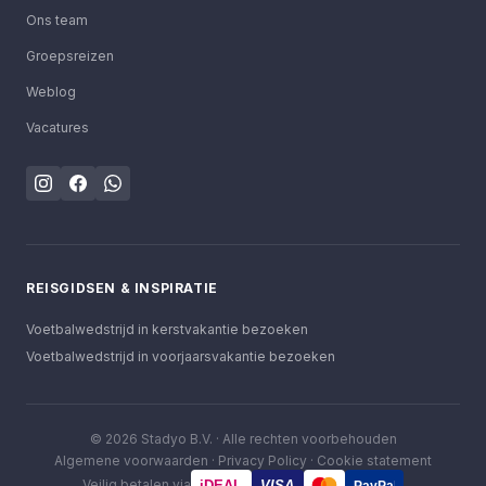
Ons team
Groepsreizen
Weblog
Vacatures
REISGIDSEN & INSPIRATIE
Voetbalwedstrijd in kerstvakantie bezoeken
Voetbalwedstrijd in voorjaarsvakantie bezoeken
©
2026
Stadyo B.V. ·
Alle rechten voorbehouden
Algemene voorwaarden
·
Privacy Policy
·
Cookie statement
Veilig betalen via
iDEAL
VISA