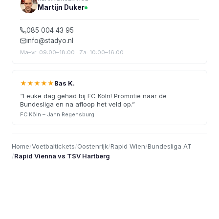
Martijn Duker
085 004 43 95
info@stadyo.nl
Ma–vr: 09:00–18:00 · Za: 10:00–16:00
★★★★★
Bas K.
“
Leuke dag gehad bij FC Köln! Promotie naar de
Bundesliga en na afloop het veld op.
”
FC Köln – Jahn Regensburg
Home
/
Voetbaltickets
/
Oostenrijk
/
Rapid Wien
/
Bundesliga AT
/
Rapid Vienna vs TSV Hartberg