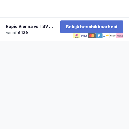
Rapid Vienna vs TSV Hartberg
Bekijk beschikbaarheid
Vanaf
€ 129
★
100% officiële tickets
★
Zitplaatsen naast elkaar
★
Klantwaardering: 9,2/10
★
Sinds 2014 actief
STADYO