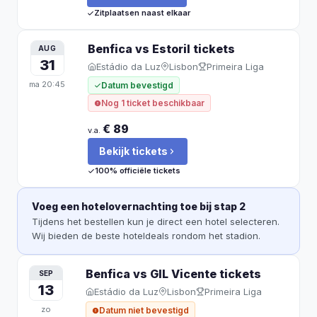
Zitplaatsen naast elkaar
Benfica vs Estoril
tickets
AUG
31
Estádio da Luz
Lisbon
Primeira Liga
ma
20:45
Datum bevestigd
Nog 1 ticket beschikbaar
€ 89
v.a.
Bekijk tickets
100% officiële tickets
Voeg een hotelovernachting toe bij stap 2
Tijdens het bestellen kun je direct een hotel selecteren.
Wij bieden de beste hoteldeals rondom het stadion.
Benfica vs GIL Vicente
tickets
SEP
13
Estádio da Luz
Lisbon
Primeira Liga
zo
Datum niet bevestigd