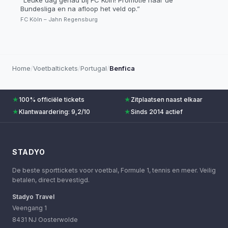
“
Leuke dag gehad bij FC Köln! Promotie naar de
Bundesliga en na afloop het veld op.
”
FC Köln – Jahn Regensburg
Home
/
Voetbaltickets
/
Portugal
/
Benfica
★
100% officiële tickets
★
Zitplaatsen naast elkaar
★
Klantwaardering: 9,2/10
★
Sinds 2014 actief
STADYO
De beste sporttickets voor voetbal, Formule 1, tennis en meer. Veilig
betalen, direct bevestigd.
Stadyo Travel
Veengang 1
8431 NJ Oosterwolde