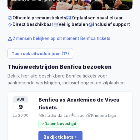
gegarandeerde zitplaatsen naast elkaar in Estádio da
Luz (Lissabon).
Tickets vanaf € 69 per persoon.
Officiële premium tickets
Zitplaatsen naast elkaar
Direct beschikbaar
Veilig betalen
Inclusief support
2 mensen bekijken op dit moment Benfica tickets
Toon ook uitwedstrijden (17)
Thuiswedstrijden Benfica bezoeken
Bekijk hier alle beschikbare Benfica tickets voor
aankomende wedstrijden, inclusief prijzen en zitplaatsen.
Benfica vs Académico de Viseu
AUG
9
tickets
Estádio da Luz
Lisbon
Primeira Liga
zo
20:30
Datum bevestigd
Bekijk tickets