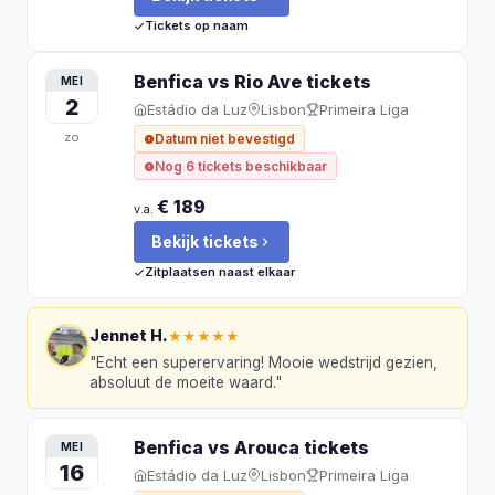
Tickets op naam
Benfica vs Rio Ave
tickets
MEI
2
Estádio da Luz
Lisbon
Primeira Liga
zo
Datum niet bevestigd
Nog 6 tickets beschikbaar
€ 189
v.a.
Bekijk tickets
Zitplaatsen naast elkaar
Jennet H.
★★★★★
"
Echt een superervaring! Mooie wedstrijd gezien,
absoluut de moeite waard.
"
Benfica vs Arouca
tickets
MEI
16
Estádio da Luz
Lisbon
Primeira Liga