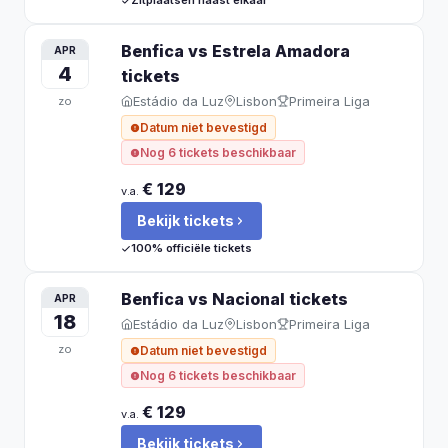
Zitplaatsen naast elkaar
Benfica vs Estrela Amadora
APR
4
tickets
Estádio da Luz
Lisbon
Primeira Liga
zo
Datum niet bevestigd
Nog 6 tickets beschikbaar
€ 129
v.a.
Bekijk tickets
100% officiële tickets
Benfica vs Nacional
tickets
APR
18
Estádio da Luz
Lisbon
Primeira Liga
zo
Datum niet bevestigd
Nog 6 tickets beschikbaar
€ 129
v.a.
Bekijk tickets