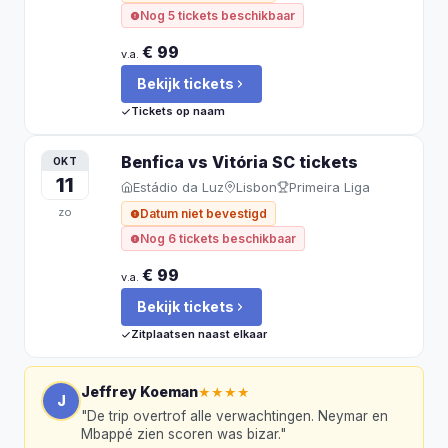
Nog 5 tickets beschikbaar
€ 99
v.a.
Bekijk tickets
Tickets op naam
Benfica vs Vitória SC
tickets
OKT
11
Estádio da Luz
Lisbon
Primeira Liga
zo
Datum niet bevestigd
Nog 6 tickets beschikbaar
€ 99
v.a.
Bekijk tickets
Zitplaatsen naast elkaar
Jeffrey Koeman
★★★★
J
"
De trip overtrof alle verwachtingen. Neymar en
Mbappé zien scoren was bizar.
"