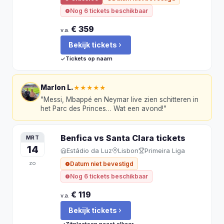
Nog 6 tickets beschikbaar
€ 359
v.a.
Bekijk tickets
Tickets op naam
Marlon L.
★★★★★
"
Messi, Mbappé en Neymar live zien schitteren in
het Parc des Princes… Wat een avond!
"
Benfica vs Santa Clara
tickets
MRT
14
Estádio da Luz
Lisbon
Primeira Liga
zo
Datum niet bevestigd
Nog 6 tickets beschikbaar
€ 119
v.a.
Bekijk tickets