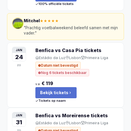
100% officiële tickets
Mitchel
★★★★★
"
Prachtig voetbalweekend beleefd samen met mijn
vader.
"
Benfica vs Casa Pia
tickets
JAN
24
Estádio da Luz
Lisbon
Primeira Liga
zo
Datum niet bevestigd
Nog 6 tickets beschikbaar
€ 119
v.a.
Bekijk tickets
Tickets op naam
Benfica vs Moreirense
tickets
JAN
31
Estádio da Luz
Lisbon
Primeira Liga
zo
Datum niet bevestigd