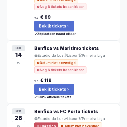
Nog 6 tickets beschikbaar
€ 99
v.a.
Bekijk tickets
Zitplaatsen naast elkaar
Benfica vs Maritimo
tickets
FEB
14
Estádio da Luz
Lisbon
Primeira Liga
zo
Datum niet bevestigd
Nog 6 tickets beschikbaar
€ 119
v.a.
Bekijk tickets
100% officiële tickets
Benfica vs FC Porto
tickets
FEB
28
Estádio da Luz
Lisbon
Primeira Liga
zo
O Clássico
Datum niet bevestigd