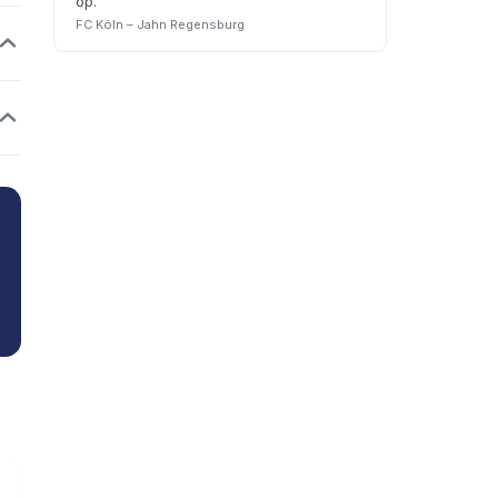
op.
”
FC Köln – Jahn Regensburg