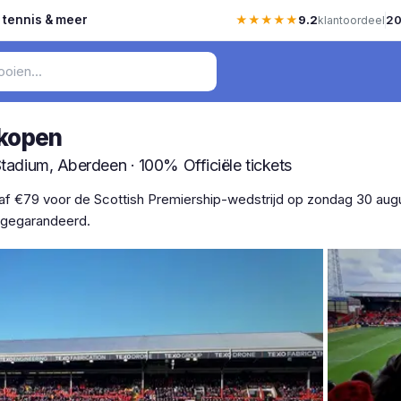
, tennis & meer
★★★★★
9.2
20
klantoordeel
 kopen
 Stadium, Aberdeen · 100% Officiële tickets
af €79 voor de Scottish Premiership-wedstrijd op zondag 30 augus
ar gegarandeerd.