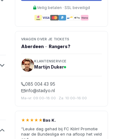
Veilig betalen · SSL beveiligd
VRAGEN OVER JE TICKETS
Aberdeen
–
Rangers
?
KLANTENSERVICE
Martijn Duker
085 004 43 95
info@stadyo.nl
Ma–vr: 09:00–18:00 · Za: 10:00–16:00
★★★★★
Bas K.
“
Leuke dag gehad bij FC Köln! Promotie
naar de Bundesliga en na afloop het veld