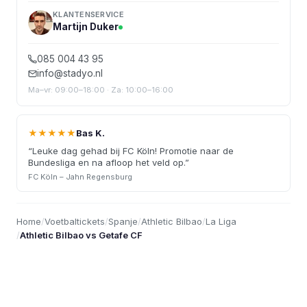
KLANTENSERVICE
Martijn Duker
085 004 43 95
info@stadyo.nl
Ma–vr: 09:00–18:00 · Za: 10:00–16:00
★★★★★
Bas K.
“
Leuke dag gehad bij FC Köln! Promotie naar de
Bundesliga en na afloop het veld op.
”
FC Köln – Jahn Regensburg
Home
/
Voetbaltickets
/
Spanje
/
Athletic Bilbao
/
La Liga
/
Athletic Bilbao vs Getafe CF