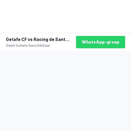
Getafe CF vs Racing de Santander
WhatsApp-groep
Geen tickets beschikbaar
★
100% officiële tickets
★
Zitplaatsen naast elkaar
★
Klantwaardering: 9,2/10
★
Sinds 2014 actief