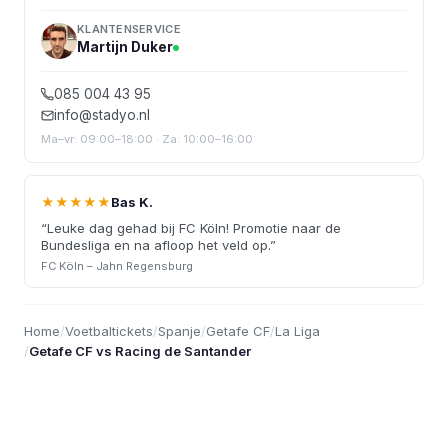
KLANTENSERVICE
Martijn Duker
085 004 43 95
info@stadyo.nl
Ma–vr: 09:00–18:00 · Za: 10:00–16:00
★★★★★
Bas K.
“
Leuke dag gehad bij FC Köln! Promotie naar de
Bundesliga en na afloop het veld op.
”
FC Köln – Jahn Regensburg
Home
/
Voetbaltickets
/
Spanje
/
Getafe CF
/
La Liga
/
Getafe CF vs Racing de Santander