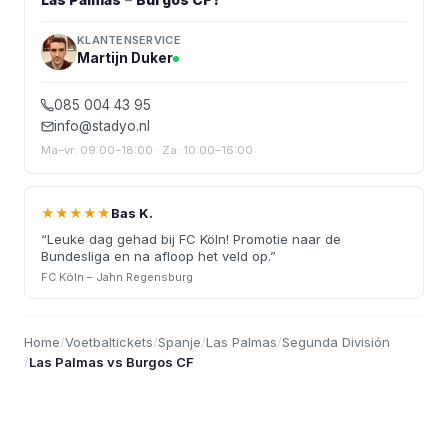
KLANTENSERVICE
Martijn Duker
085 004 43 95
info@stadyo.nl
Ma–vr: 09:00–18:00 · Za: 10:00–16:00
★★★★★
Bas K.
“
Leuke dag gehad bij FC Köln! Promotie naar de
Bundesliga en na afloop het veld op.
”
FC Köln – Jahn Regensburg
Home
/
Voetbaltickets
/
Spanje
/
Las Palmas
/
Segunda División
/
Las Palmas vs Burgos CF