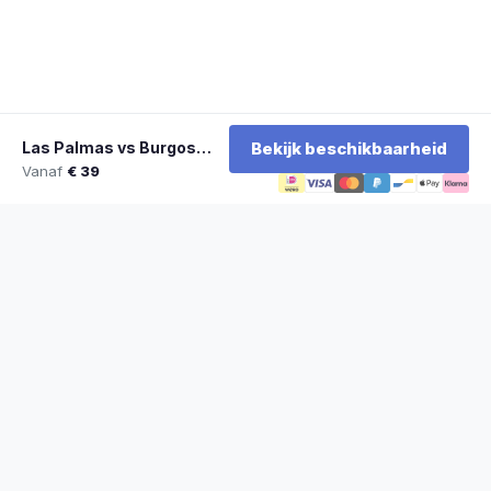
Las Palmas vs Burgos CF
Bekijk beschikbaarheid
Vanaf
€ 39
★
100% officiële tickets
★
Zitplaatsen naast elkaar
★
Klantwaardering: 9,2/10
★
Sinds 2014 actief