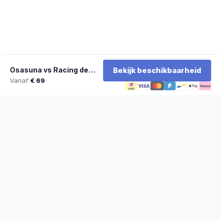
Osasuna vs Racing de Santander
Bekijk beschikbaarheid
Vanaf
€ 69
★
100% officiële tickets
★
Zitplaatsen naast elkaar
★
Klantwaardering: 9,2/10
★
Sinds 2014 actief