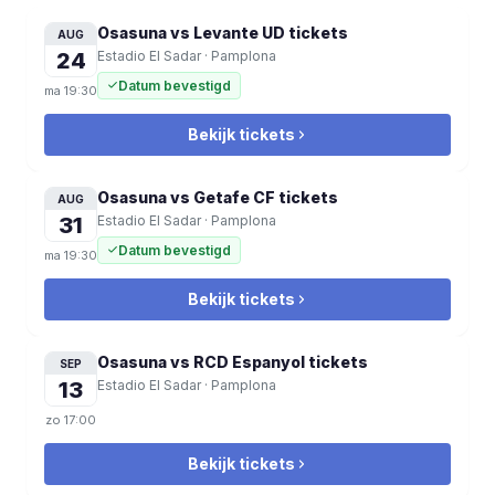
Osasuna vs Levante UD
tickets
AUG
24
Estadio El Sadar
·
Pamplona
Datum bevestigd
ma
19:30
Bekijk tickets
Osasuna vs Getafe CF
tickets
AUG
31
Estadio El Sadar
·
Pamplona
Datum bevestigd
ma
19:30
Bekijk tickets
Osasuna vs RCD Espanyol
tickets
SEP
13
Estadio El Sadar
·
Pamplona
zo
17:00
Bekijk tickets