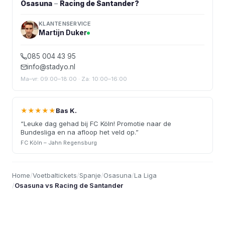
Osasuna
–
Racing de Santander
?
KLANTENSERVICE
Martijn Duker
085 004 43 95
info@stadyo.nl
Ma–vr: 09:00–18:00 · Za: 10:00–16:00
★★★★★
Bas K.
“
Leuke dag gehad bij FC Köln! Promotie naar de
Bundesliga en na afloop het veld op.
”
FC Köln – Jahn Regensburg
Home
/
Voetbaltickets
/
Spanje
/
Osasuna
/
La Liga
/
Osasuna vs Racing de Santander