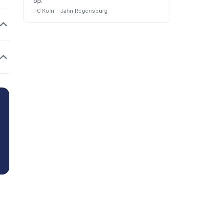
op.
”
FC Köln – Jahn Regensburg