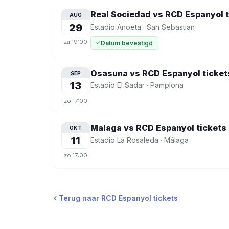
Real Sociedad vs RCD Espanyol
t
AUG
29
Estadio Anoeta
·
San Sebastian
za
19:00
Datum bevestigd
Osasuna vs RCD Espanyol
ticket
SEP
13
Estadio El Sadar
·
Pamplona
zo
17:00
Malaga vs RCD Espanyol
tickets
OKT
11
Estadio La Rosaleda
·
Málaga
zo
17:00
Terug naar RCD Espanyol tickets