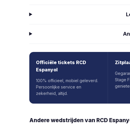
L
An
Officiële tickets RCD
Zitpla
Espanyol
Gegaran
Stage F
100% officieel, mobiel geleverd.
geniete
Persoonlijke service en
zekerheid, altijd.
Andere wedstrijden van RCD Espany