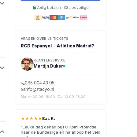
Veilig betalen · SSL beveiligd
VRAGEN OVER JE TICKETS
RCD Espanyol
–
Atlético Madrid
?
KLANTENSERVICE
Martijn Duker
085 004 43 95
info@stadyo.nl
Ma–vr: 09:00–18:00 · Za: 10:00–16:00
★★★★★
Bas K.
“
Leuke dag gehad bij FC Köln! Promotie
naar de Bundesliga en na afloop het veld