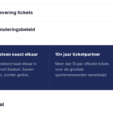
evering tickets
nuleringsbeleid
atsen naast elkaar
10+ jaar ticketpartner
deerd naast elkaar in
Meer dan 10 jaar officiële tickets
ront Stadium. Samen
voor de grootste
n, zonder gedoe.
sportevenementen wereldwijd.
ol