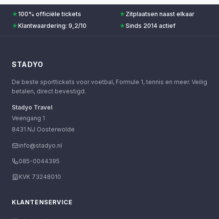
★
100% officiële tickets
★
Zitplaatsen naast elkaar
★
Klantwaardering: 9,2/10
★
Sinds 2014 actief
STADYO
De beste sporttickets voor voetbal, Formule 1, tennis en meer. Veilig
betalen, direct bevestigd.
Stadyo Travel
Veengang 1
8431 NJ Oosterwolde
info@stadyo.nl
085-0044395
KVK 73248010
KLANTENSERVICE