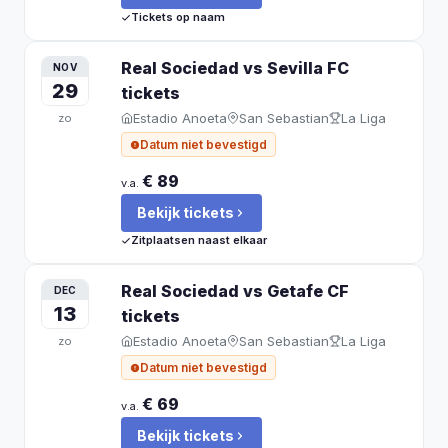
Tickets op naam
Real Sociedad vs Sevilla FC
NOV
29
tickets
Estadio Anoeta
San Sebastian
La Liga
zo
Datum niet bevestigd
€ 89
v.a.
Bekijk tickets
Zitplaatsen naast elkaar
Real Sociedad vs Getafe CF
DEC
13
tickets
Estadio Anoeta
San Sebastian
La Liga
zo
Datum niet bevestigd
€ 69
v.a.
Bekijk tickets