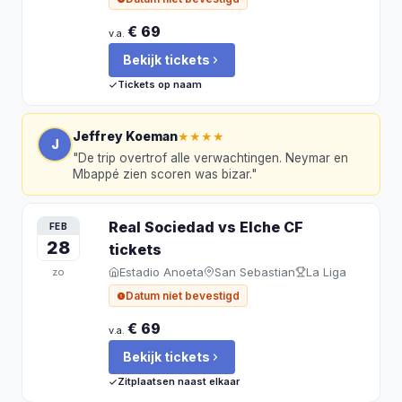
€ 69
v.a.
Bekijk tickets
Tickets op naam
Jeffrey Koeman
★★★★
J
"
De trip overtrof alle verwachtingen. Neymar en
Mbappé zien scoren was bizar.
"
Real Sociedad vs Elche CF
FEB
28
tickets
Estadio Anoeta
San Sebastian
La Liga
zo
Datum niet bevestigd
€ 69
v.a.
Bekijk tickets
Zitplaatsen naast elkaar