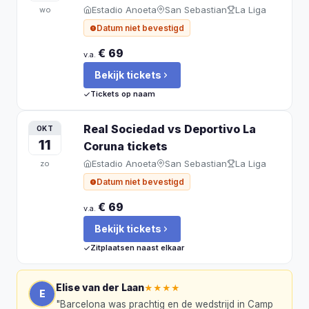
Estadio Anoeta
San Sebastian
La Liga
wo
Datum niet bevestigd
€ 69
v.a.
Bekijk tickets
Tickets op naam
Real Sociedad vs Deportivo La
OKT
11
Coruna
tickets
Estadio Anoeta
San Sebastian
La Liga
zo
Datum niet bevestigd
€ 69
v.a.
Bekijk tickets
Zitplaatsen naast elkaar
Elise van der Laan
★★★★
E
"
Barcelona was prachtig en de wedstrijd in Camp