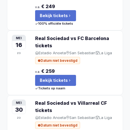
€ 249
v.a.
Bekijk tickets
100% officiële tickets
Real Sociedad vs FC Barcelona
MEI
16
tickets
Estadio Anoeta
San Sebastian
La Liga
zo
Datum niet bevestigd
€ 259
v.a.
Bekijk tickets
Tickets op naam
Real Sociedad vs Villarreal CF
MEI
30
tickets
Estadio Anoeta
San Sebastian
La Liga
zo
Datum niet bevestigd