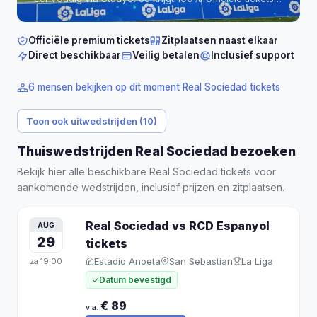
met gegarandeerde zitplaatsen naast elkaar in Estadio
Reale Arena (San Sebastián).
Tickets vanaf € 49 per
persoon.
Officiële premium tickets
Zitplaatsen naast elkaar
Direct beschikbaar
Veilig betalen
Inclusief support
6 mensen bekijken op dit moment Real Sociedad tickets
Toon ook uitwedstrijden (10)
Thuiswedstrijden Real Sociedad bezoeken
Bekijk hier alle beschikbare Real Sociedad tickets voor
aankomende wedstrijden, inclusief prijzen en zitplaatsen.
Real Sociedad vs RCD Espanyol
AUG
29
tickets
Estadio Anoeta
San Sebastian
La Liga
za
19:00
Datum bevestigd
€ 89
v.a.