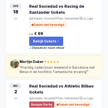
Real Sociedad vs Racing de
APR
18
Santander
tickets
Estadio Anoeta
San Sebastian
La Liga
zo
Datum niet bevestigd
€ 99
v.a.
Bekijk tickets
Zitplaatsen naast elkaar
Martijn Duker
★★★★★
"
Prachtig vader/zoon weekend in Barcelona met
Messi in de hoofdrol. Fantastische ervaring!
"
Real Sociedad vs Athletic Bilbao
MEI
2
tickets
Estadio Anoeta
San Sebastian
La Liga
zo
Basque Derby
Datum niet bevestigd