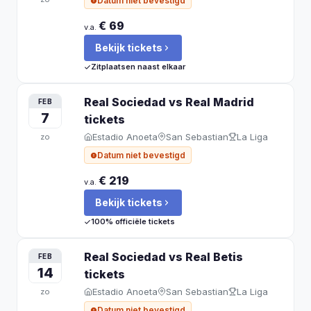
Datum niet bevestigd
€ 69
v.a.
Bekijk tickets
Zitplaatsen naast elkaar
Real Sociedad vs Real Madrid
FEB
7
tickets
Estadio Anoeta
San Sebastian
La Liga
zo
Datum niet bevestigd
€ 219
v.a.
Bekijk tickets
100% officiële tickets
Real Sociedad vs Real Betis
FEB
14
tickets
Estadio Anoeta
San Sebastian
La Liga
zo
Datum niet bevestigd