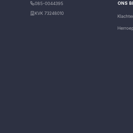
ONS B
085-0044395
KVK 73248010
Klacht
Herroep