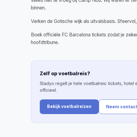
Wees niet te vroeg bij Camp Nou. Wij waren er twee
binnen.
Verken de Gotische wijk als uitvalsbasis. Sfeervo
Boek officiële FC Barcelona tickets zodat je zeke
hoofdtribune.
Zelf op voetbalreis?
Stadyo regelt je hele voetbalreis: tickets, hot
officieel.
Bekijk voetbalreizen
Neem contact