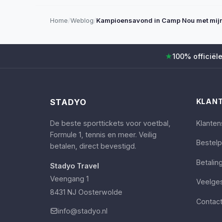
Home
/
Weblog
/
Kampioensavond in Camp Nou met mij
★
100% officiële
STADYO
KLANT
De beste sporttickets voor voetbal,
Klanten
Formule 1, tennis en meer. Veilig
Bestel
betalen, direct bevestigd.
Betalin
Stadyo Travel
Veengang 1
Veelge
8431 NJ Oosterwolde
Contac
info@stadyo.nl