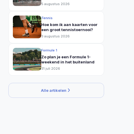
kies je
5 augustus 2026
Tennis
Hoe kom ik aan kaarten voor
een groot tennistoernooi?
3 augustus 2026
Formule 1
Zo plan je een Formule 1-
weekend in het buitenland
31 juli 2026
Alle artikelen