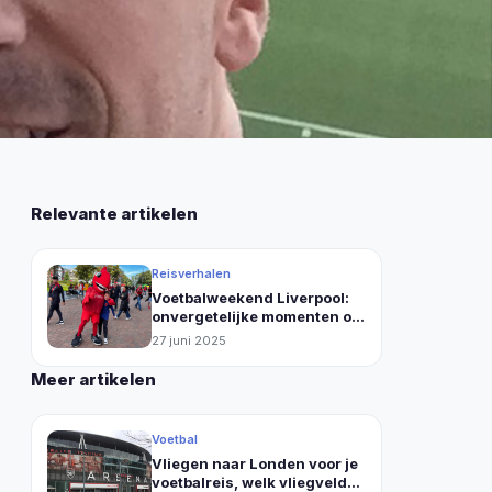
n
Relevante artikelen
Reisverhalen
Voetbalweekend Liverpool:
onvergetelijke momenten op
Anfield en de Albert Dock
27 juni 2025
Meer artikelen
Voetbal
Vliegen naar Londen voor je
voetbalreis, welk vliegveld