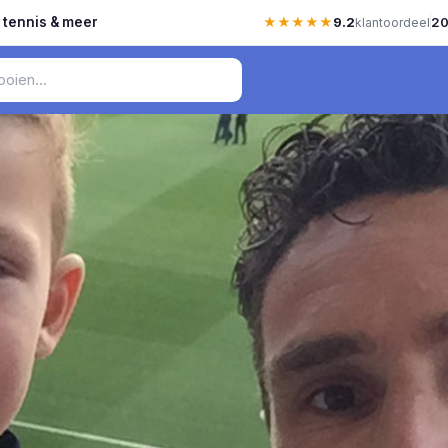
, tennis & meer
★★★★★
9.2
20
klantoordeel