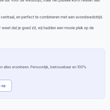
 uur voor de wedstrijd, maar het publiek komt relatief laat
l, centraal, en perfect te combineren met een avondwedstrijd.
r weet dat je goed zit, wij hadden een mooie plek op de
el en alles eromheen. Persoonlijk, betrouwbaar en 100%
 op