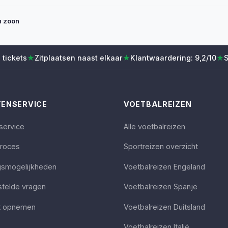
n zoon
 tickets
★
Zitplaatsen naast elkaar
★
Klantwaardering: 9,2/10
★
S
ENSERVICE
VOETBALREIZEN
service
Alle voetbalreizen
proces
Sportreizen overzicht
gsmogelijkheden
Voetbalreizen Engeland
stelde vragen
Voetbalreizen Spanje
t opnemen
Voetbalreizen Duitsland
Voetbalreizen Italië