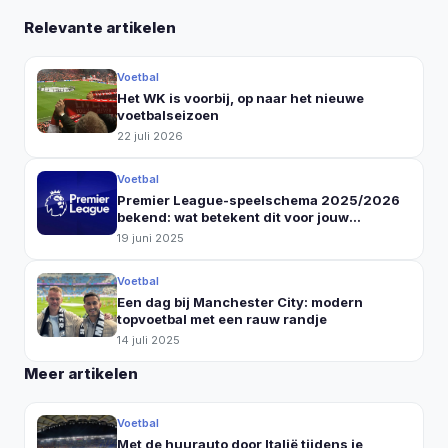
Relevante artikelen
Voetbal
Het WK is voorbij, op naar het nieuwe
voetbalseizoen
22 juli 2026
Voetbal
Premier League-speelschema 2025/2026
bekend: wat betekent dit voor jouw
voetbalreis?
19 juni 2025
Voetbal
Een dag bij Manchester City: modern
topvoetbal met een rauw randje
14 juli 2025
Meer artikelen
Voetbal
Met de huurauto door Italië tijdens je