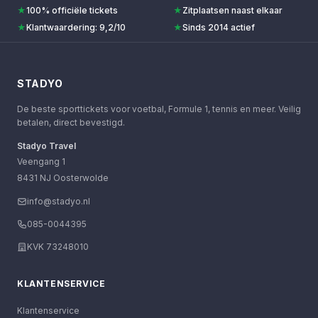
★
100% officiële tickets
★
Zitplaatsen naast elkaar
★
Klantwaardering: 9,2/10
★
Sinds 2014 actief
STADYO
De beste sporttickets voor voetbal, Formule 1, tennis en meer. Veilig
betalen, direct bevestigd.
Stadyo Travel
Veengang 1
8431 NJ Oosterwolde
info@stadyo.nl
085-0044395
KVK 73248010
KLANTENSERVICE
Klantenservice